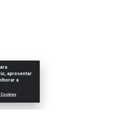
para
io, apresentar
elhorar a
 Cookies