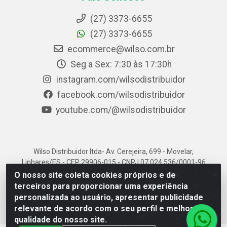
(27) 3373-6655
(27) 3373-6655
ecommerce@wilso.com.br
Seg a Sex: 7:30 às 17:30h
instagram.com/wilsodistribuidor
facebook.com/wilsodistribuidor
youtube.com/@wilsodistribuidor
Wilso Distribuidor ltda- Av. Cerejeira, 699 - Movelar,
Linhares/ES - CEP 29906-015 - CNPJ 07.024.536/0001-96
O nosso site coleta cookies próprios e de
terceiros para proporcionar uma experiência
personalizada ao usuário, apresentar publicidade
relevante de acordo com o seu perfil e melhorar a
qualidade do nosso site.