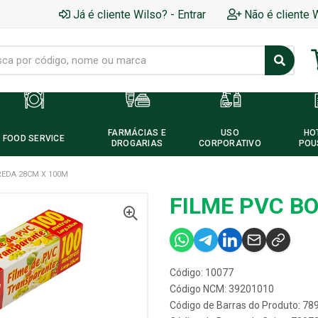
Já é cliente Wilso? - Entrar
Não é cliente 
FARMÁCIAS E
USO
HO
FOOD SERVICE
DROGARIAS
CORPORATIVO
POU
REDA 28CM X 100M
FILME PVC B
Código: 10077
Código NCM: 39201010
Código de Barras do Produto: 7