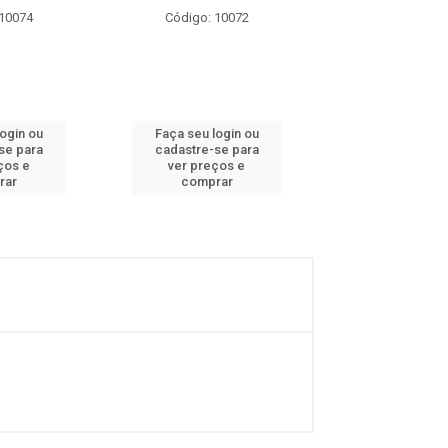
 10074
Código: 10072
Código: 10
login ou
Faça seu login ou
Faça seu log
se para
cadastre-se para
cadastre-se 
ços e
ver preços e
ver preços
rar
comprar
comprar