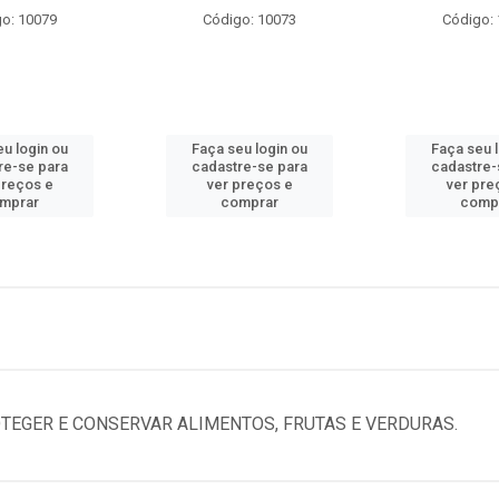
o: 10079
Código: 10073
Código:
u login ou
Faça seu login ou
Faça seu 
re-se para
cadastre-se para
cadastre-
preços e
ver preços e
ver pre
mprar
comprar
comp
EGER E CONSERVAR ALIMENTOS, FRUTAS E VERDURAS.