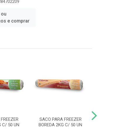
7384702209
 ou
ços e comprar
 FREEZER
SACO PARA FREEZER
FILME PA
 C/ 50 UN
BOREDA 2KG C/ 50 UN
ASSADOS/CHU
BOREDA 45CM 