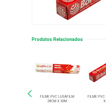
Produtos Relacionados
 PVC LUSAFILM
FILME PVC LUSAFILM
FILME PVC
CM X 100M
28CM X 30M
X