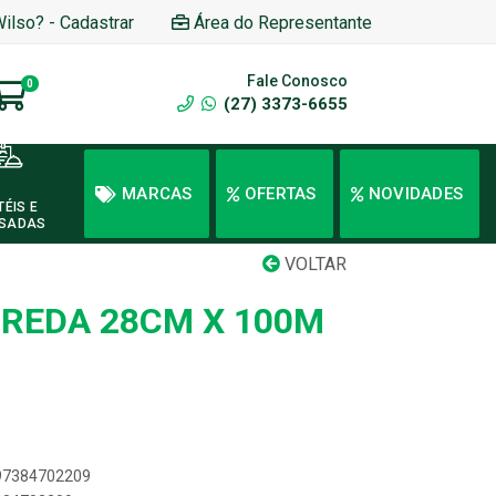
Wilso? - Cadastrar
Área do Representante
Fale Conosco
0
(27) 3373-6655
MARCAS
OFERTAS
NOVIDADES
TÉIS E
SADAS
VOLTAR
OREDA 28CM X 100M
897384702209