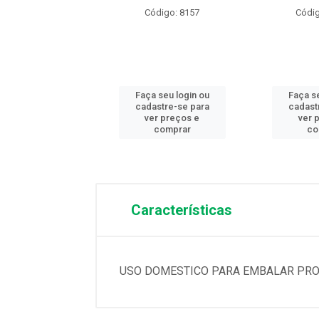
ódigo: 8158
Código: 8157
Códig
 seu login ou
Faça seu login ou
Faça se
astre-se para
cadastre-se para
cadast
er preços e
ver preços e
ver 
comprar
comprar
co
Características
USO DOMESTICO PARA EMBALAR PROT