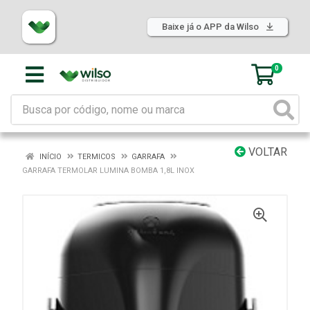
Baixe já o APP da Wilso
0
VOLTAR
INÍCIO
TERMICOS
GARRAFA
GARRAFA TERMOLAR LUMINA BOMBA 1,8L INOX