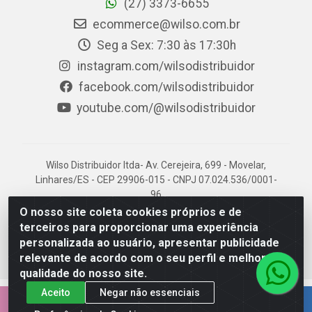
(27) 3373-6655
ecommerce@wilso.com.br
Seg a Sex: 7:30 às 17:30h
instagram.com/wilsodistribuidor
facebook.com/wilsodistribuidor
youtube.com/@wilsodistribuidor
Wilso Distribuidor ltda- Av. Cerejeira, 699 - Movelar,
Linhares/ES - CEP 29906-015 - CNPJ 07.024.536/0001-
96
O nosso site coleta cookies próprios e de
terceiros para proporcionar uma experiência
personalizada ao usuário, apresentar publicidade
relevante de acordo com o seu perfil e melhorar a
qualidade do nosso site.
Aceito
Negar não essenciais
EMPRESA 100% CAPIXABA.