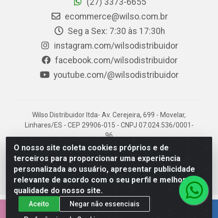
(27) 3373-6655
ecommerce@wilso.com.br
Seg a Sex: 7:30 às 17:30h
instagram.com/wilsodistribuidor
facebook.com/wilsodistribuidor
youtube.com/@wilsodistribuidor
Wilso Distribuidor ltda- Av. Cerejeira, 699 - Movelar,
Linhares/ES - CEP 29906-015 - CNPJ 07.024.536/0001-
96
O nosso site coleta cookies próprios e de
terceiros para proporcionar uma experiência
personalizada ao usuário, apresentar publicidade
relevante de acordo com o seu perfil e melhorar a
qualidade do nosso site.
Aceito
Negar não essenciais
EMPRESA 100% CAPIXABA.