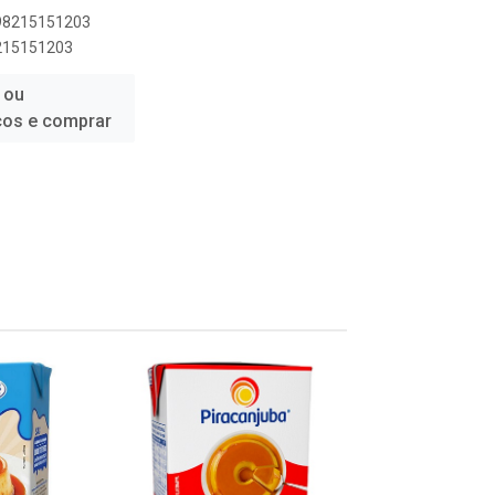
898215151203
8215151203
 ou
ços e comprar