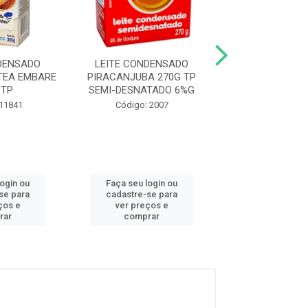
DENSADO
LEITE CONDENSADO
LEITE CONDENS
TEA EMBARE
PIRACANJUBA 270G TP
LACTOSE PIRA
 TP
SEMI-DESNATADO 6%G
TP 395
 11841
Código: 2007
Código: 64
login ou
Faça seu login ou
Faça seu log
se para
cadastre-se para
cadastre-se 
ços e
ver preços e
ver preços
rar
comprar
comprar