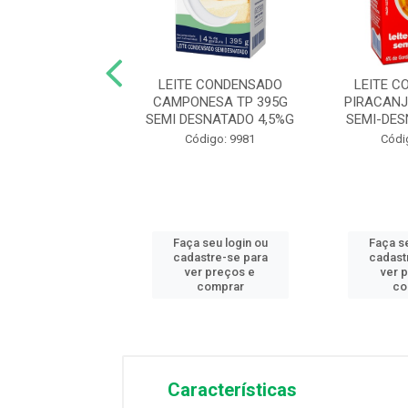
ONDENSADO ZERO
LEITE CONDENSADO
LEITE 
E PIRACANJUBA
CAMPONESA TP 395G
PIRACANJ
TP 395G
SEMI DESNATADO 4,5%G
SEMI-DE
ódigo: 6431
Código: 9981
Códi
 seu login ou
Faça seu login ou
Faça se
astre-se para
cadastre-se para
cadast
er preços e
ver preços e
ver 
comprar
comprar
co
Características