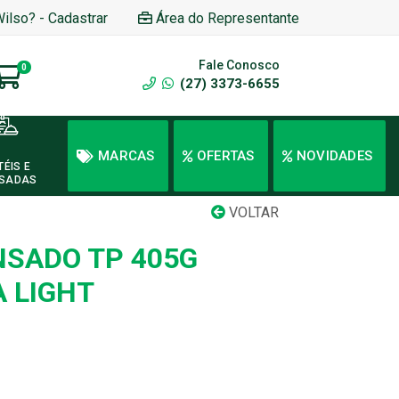
Wilso? - Cadastrar
Área do Representante
Fale Conosco
0
(27) 3373-6655
MARCAS
OFERTAS
NOVIDADES
TÉIS E
SADAS
VOLTAR
NSADO TP 405G
 LIGHT