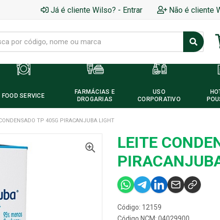
Já é cliente Wilso? - Entrar
Não é cliente 
FARMÁCIAS E
USO
HO
FOOD SERVICE
DROGARIAS
CORPORATIVO
POU
 CONDENSADO TP 405G PIRACANJUBA LIGHT
LEITE CONDE
PIRACANJUBA
Código: 12159
Código NCM: 04029900