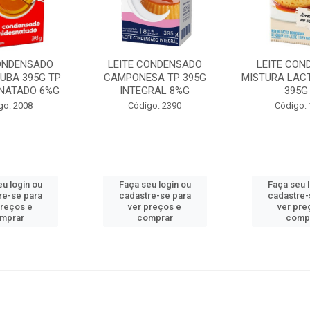
CONDENSADO
LEITE CONDENSADO
LEITE CON
UBA 395G TP
CAMPONESA TP 395G
MISTURA LAC
SNATADO 6%G
INTEGRAL 8%G
395G
go: 2008
Código: 2390
Código:
u login ou
Faça seu login ou
Faça seu 
re-se para
cadastre-se para
cadastre-
preços e
ver preços e
ver pre
mprar
comprar
comp