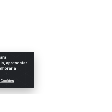
para
io, apresentar
elhorar a
 Cookies