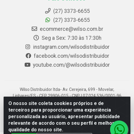
(27) 3373-6655
(27) 3373-6655
ecommerce@wilso.com.br
Seg a Sex: 7:30 às 17:30h
instagram.com/wilsodistribuidor
facebook.com/wilsodistribuidor
youtube.com/@wilsodistribuidor
Wilso Distribuidor ltda- Av. Cerejeira, 699 - Movelar,
Linhares/ES - CEP 29906-015 - CNPJ 07.024.536/0001-96
O nosso site coleta cookies próprios e de
terceiros para proporcionar uma experiência
personalizada ao usuário, apresentar publicidade
relevante de acordo com o seu perfil e melhorar a
qualidade do nosso site.