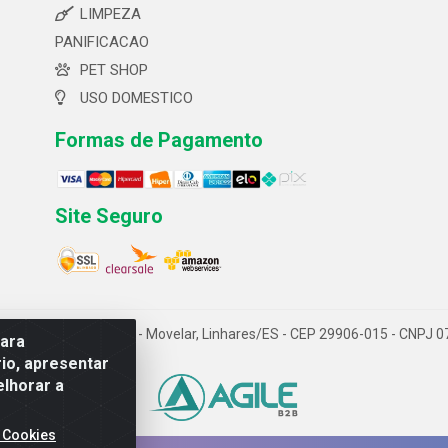
LIMPEZA
PANIFICACAO
PET SHOP
USO DOMESTICO
Formas de Pagamento
Site Seguro
 ltda- Av. Cerejeira, 699 - Movelar, Linhares/ES - CEP 29906-015 - CNPJ
para
io, apresentar
elhorar a
 Cookies