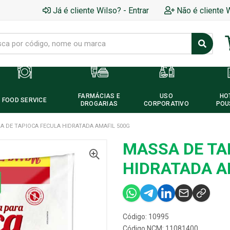
Já é cliente Wilso? - Entrar
Não é cliente 
FARMÁCIAS E
USO
HO
FOOD SERVICE
DROGARIAS
CORPORATIVO
POU
A DE TAPIOCA FECULA HIDRATADA AMAFIL 500G
MASSA DE TA
HIDRATADA A
Código: 10995
Código NCM: 11081400