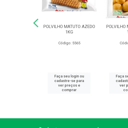
 PRONTA AMAFIL
POLVILHO MATUTO AZEDO
POLVILHO
50G BACON
1KG
digo: 10120
Código: 5565
Códi
 seu login ou
Faça seu login ou
Faça s
astre-se para
cadastre-se para
cadast
er preços e
ver preços e
ver 
comprar
comprar
co