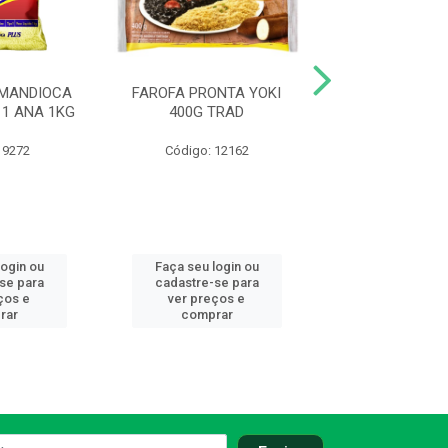
 MANDIOCA
FAROFA PRONTA YOKI
FAROFA PRONT
1 ANA 1KG
400G TRAD
400G MIL
 9272
Código: 12162
Código: 12
login ou
Faça seu login ou
Faça seu log
se para
cadastre-se para
cadastre-se
ços e
ver preços e
ver preços
rar
comprar
compra