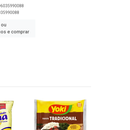
896035990088
6035990088
 ou
ços e comprar