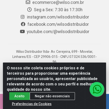
ecommerce@wilso.com.br
Seg a Sex: 7:30 às 17:30h
instagram.com/wilsodistribuidor
facebook.com/wilsodistribuidor
youtube.com/@wilsodistribuidor
Wilso Distribuidor ltda- Av. Cerejeira, 699 - Movelar,
Linhares/ES - CEP 29906-015 - CNPJ 07.024.536/0001-
96
O nosso site coleta cookies próprios e de
terceiros para proporcionar uma experiência
personalizada ao usuário, apresentar publicidade
relevante de acordo com o seu perfil e melhorar a
qualidade do nosso site.
Aceito
Negar não essenciais
EMPRESA 100% CAPIXABA.
Preferências de Cookies
AQUI É NOSSO TERRITÓRIO!