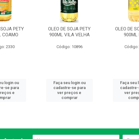
 SOJA PETY
OLEO DE SOJA PETY
OLEO DE S
L COAMO
900ML VILA VELHA
900ML 
go: 2330
Código: 10896
Código:
u login ou
Faça seu login ou
Faça seu 
re-se para
cadastre-se para
cadastre-
preços e
ver preços e
ver pre
mprar
comprar
comp