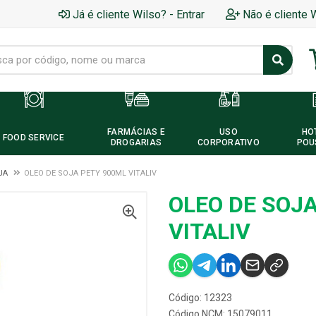
Já é cliente Wilso? - Entrar
Não é cliente 
FARMÁCIAS E
USO
HO
FOOD SERVICE
DROGARIAS
CORPORATIVO
POU
JA
OLEO DE SOJA PETY 900ML VITALIV
OLEO DE SOJ
VITALIV
Código: 12323
Código NCM: 15079011