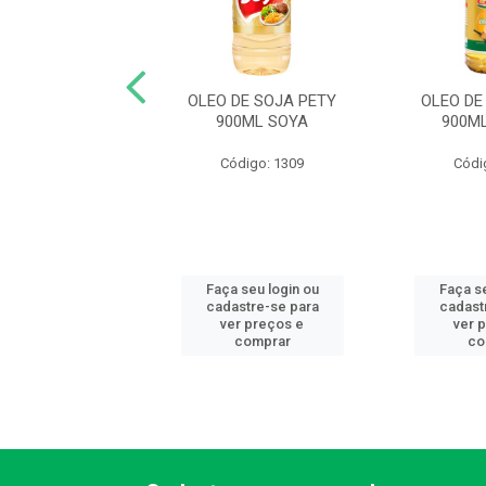
DE SOJA PETY
OLEO DE SOJA PETY
OLEO DE
00ML ABC
900ML SOYA
900M
ódigo: 8527
Código: 1309
Códi
 seu login ou
Faça seu login ou
Faça se
astre-se para
cadastre-se para
cadast
er preços e
ver preços e
ver 
comprar
comprar
co