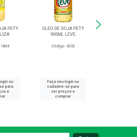
OJA PETY
OLEO DE SOJA PETY
OLEO DE SOJ
LIZA
900ML LEVE
900ML A
 1804
Código: 4292
Código: 85
login ou
Faça seu login ou
Faça seu log
se para
cadastre-se para
cadastre-se 
ços e
ver preços e
ver preços
rar
comprar
comprar