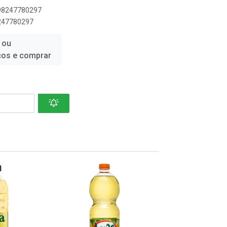
898247780297
8247780297
 ou
ços e comprar