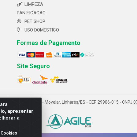
LIMPEZA
PANIFICACAO
PET SHOP
USO DOMESTICO
Formas de Pagamento
Site Seguro
 ltda- Av. Cerejeira, 699 - Movelar, Linhares/ES - CEP 29906-015 - CNPJ
para
io, apresentar
elhorar a
 Cookies