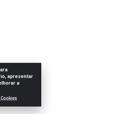
para
io, apresentar
elhorar a
 Cookies