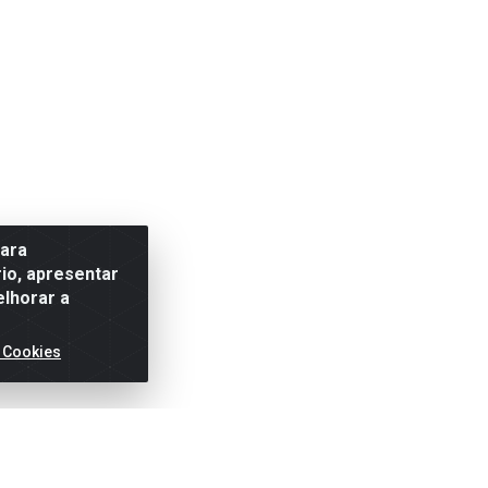
para
io, apresentar
elhorar a
 Cookies