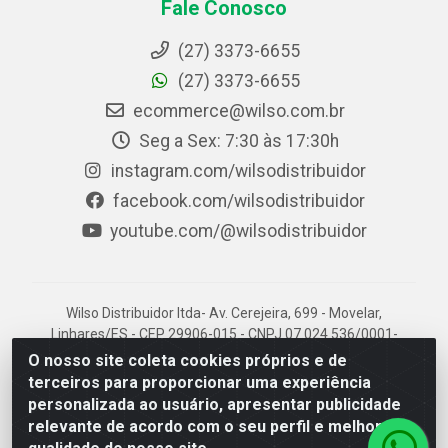
Fale Conosco
(27) 3373-6655
(27) 3373-6655
ecommerce@wilso.com.br
Seg a Sex: 7:30 às 17:30h
instagram.com/wilsodistribuidor
facebook.com/wilsodistribuidor
youtube.com/@wilsodistribuidor
Wilso Distribuidor ltda- Av. Cerejeira, 699 - Movelar,
Linhares/ES - CEP 29906-015 - CNPJ 07.024.536/0001-
96
O nosso site coleta cookies próprios e de
terceiros para proporcionar uma experiência
personalizada ao usuário, apresentar publicidade
relevante de acordo com o seu perfil e melhorar a