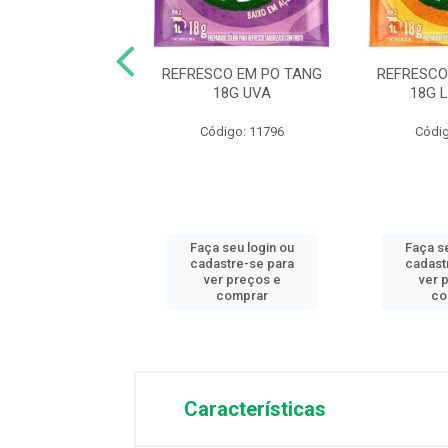
O EM PO KI SUCO
REFRESCO EM PO TANG
REFRESCO
G LARANJA
18G UVA
18G 
digo: 13209
Código: 11796
Códig
 seu login ou
Faça seu login ou
Faça s
astre-se para
cadastre-se para
cadast
er preços e
ver preços e
ver 
comprar
comprar
co
Características