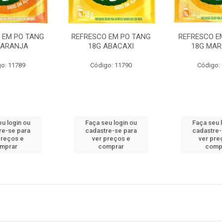
 EM PO TANG
REFRESCO EM PO TANG
REFRESCO E
LARANJA
18G ABACAXI
18G MA
o: 11789
Código: 11790
Código:
eu login ou
Faça seu login ou
Faça seu 
re-se para
cadastre-se para
cadastre-
preços e
ver preços e
ver pre
mprar
comprar
comp