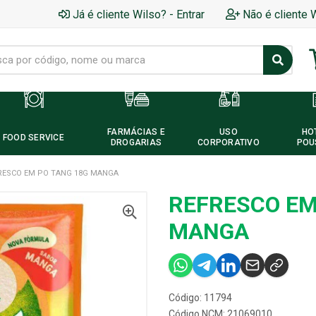
Já é cliente Wilso? - Entrar
Não é cliente 
FARMÁCIAS E
USO
HO
FOOD SERVICE
DROGARIAS
CORPORATIVO
POU
RESCO EM PO TANG 18G MANGA
REFRESCO EM
MANGA
Código: 11794
Código NCM: 21069010