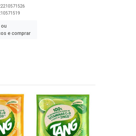
622210571526
2210571519
 ou
ços e comprar