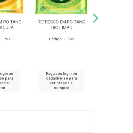
M PO TANG
REFRESCO EM PO TANG
REFRESCO EM 
RACUJA
18G LIMAO
18G MORA
 11791
Código: 11792
Código: 11
login ou
Faça seu login ou
Faça seu log
se para
cadastre-se para
cadastre-se
ços e
ver preços e
ver preços
rar
comprar
compra