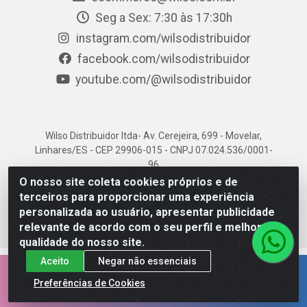
Seg a Sex: 7:30 às 17:30h
instagram.com/wilsodistribuidor
facebook.com/wilsodistribuidor
youtube.com/@wilsodistribuidor
Wilso Distribuidor ltda- Av. Cerejeira, 699 - Movelar,
Linhares/ES - CEP 29906-015 - CNPJ 07.024.536/0001-
96
O nosso site coleta cookies próprios e de
terceiros para proporcionar uma experiência
personalizada ao usuário, apresentar publicidade
relevante de acordo com o seu perfil e melhorar a
qualidade do nosso site.
Aceito
Negar não essenciais
EMPRESA 100% CAPIXABA.
Preferências de Cookies
AQUI É NOSSO TERRITÓRIO!