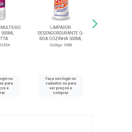
MULTIUSO
LIMPADOR
REMOVEDOR MU
 500ML
DESENGORDURANTE Q-
SUPREMA 500ML
TTA
BOA COZINHA 500ML
Código: 12
 12554
Código: 3583
login ou
Faça seu login ou
Faça seu log
se para
cadastre-se para
cadastre-se 
ços e
ver preços e
ver preços
rar
comprar
comprar