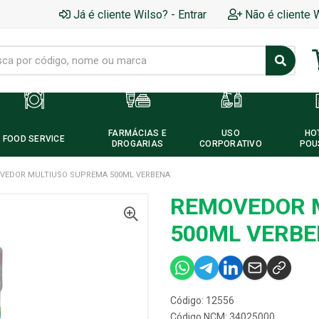
Já é cliente Wilso? - Entrar
Não é cliente 
FARMÁCIAS E
USO
HO
FOOD SERVICE
DROGARIAS
CORPORATIVO
POU
VEDOR MULTIUSO SUPREMA 500ML VERBENA
REMOVEDOR 
500ML VERB
Código: 12556
Código NCM: 34025000