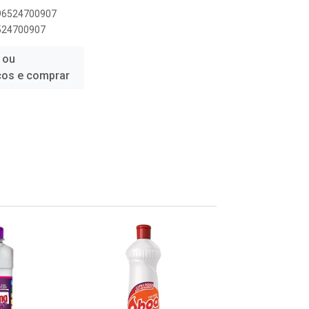
896524700907
6524700907
 ou
ços e comprar