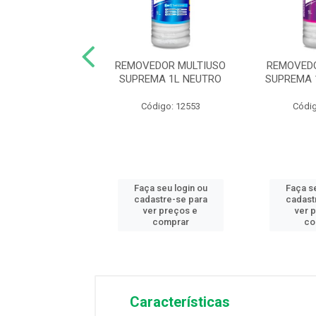
EDOR MULTIUSO
REMOVEDOR MULTIUSO
REMOVEDO
A 500ML NEUTRO
SUPREMA 1L NEUTRO
SUPREMA 
digo: 12552
Código: 12553
Códig
 seu login ou
Faça seu login ou
Faça se
astre-se para
cadastre-se para
cadast
er preços e
ver preços e
ver 
comprar
comprar
co
Características