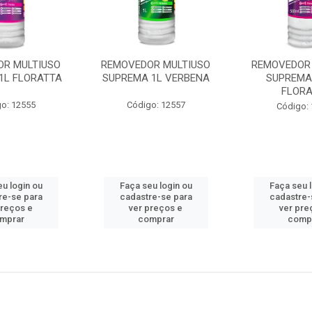
R MULTIUSO
REMOVEDOR MULTIUSO
REMOVEDOR 
1L FLORATTA
SUPREMA 1L VERBENA
SUPREMA
FLORA
o: 12555
Código: 12557
Código:
u login ou
Faça seu login ou
Faça seu 
re-se para
cadastre-se para
cadastre-
preços e
ver preços e
ver pre
mprar
comprar
comp