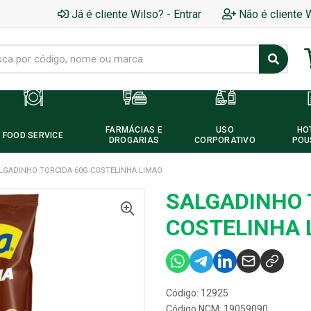
Já é cliente Wilso? - Entrar
Não é cliente 
FARMÁCIAS E
USO
HO
FOOD SERVICE
DROGARIAS
CORPORATIVO
POU
LGADINHO TORCIDA 60G COSTELINHA LIMAO
SALGADINHO 
COSTELINHA 
Código: 12925
Código NCM: 19059090