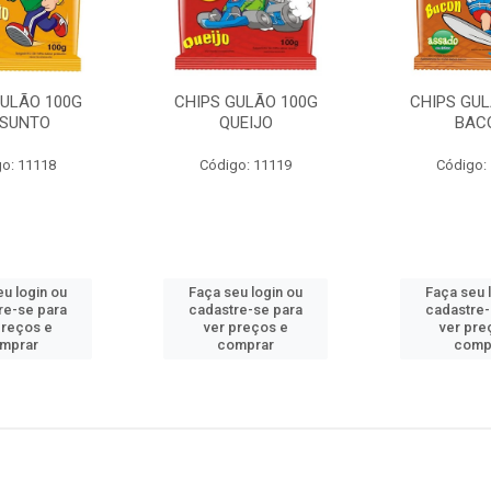
GULÃO 100G
CHIPS GULÃO 100G
CHIPS GUL
ESUNTO
QUEIJO
BAC
o: 11118
Código: 11119
Código:
eu login ou
Faça seu login ou
Faça seu 
re-se para
cadastre-se para
cadastre-
preços e
ver preços e
ver pre
mprar
comprar
comp