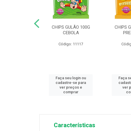
GULOZITOS 80G
CHIPS GULÃO 100G
CHIPS 
CEBOLA
CEBOLA
PR
digo: 11324
Código: 11117
Códig
 seu login ou
Faça seu login ou
Faça s
astre-se para
cadastre-se para
cadast
er preços e
ver preços e
ver 
comprar
comprar
co
Características