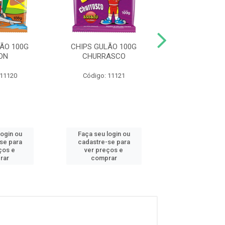
ÃO 100G
CHIPS GULÃO 100G
PIPOCA DOCE G
ON
CHURRASCO
100G
 11120
Código: 11121
Código: 11
login ou
Faça seu login ou
Faça seu log
se para
cadastre-se para
cadastre-se
ços e
ver preços e
ver preços
rar
comprar
compra