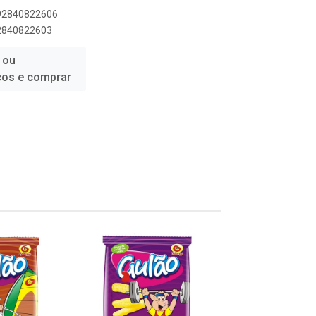
892840822606
92840822603
 ou
ços e comprar