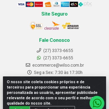
Site Seguro
Fale Conosco
(27) 3373-6655
(27) 3373-6655
ecommerce@wilso.com.br
Seg a Sex: 7:30 às 17:30h
instagram.com/wilsodistribuidor
O nosso site coleta cookies próprios e de
facebook.com/wilsodistribuidor
terceiros para proporcionar uma experiência
personalizada ao usuário, apresentar publicidade
youtube.com/@wilsodistribuidor
relevante de acordo com o seu perfil e melhorar a
qualidade do nosso site.