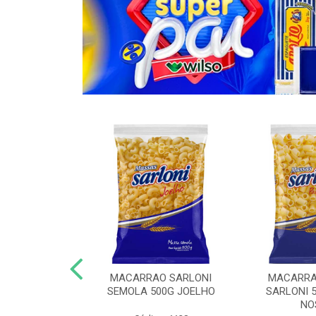
O COM OVOS
MACARRAO SARLONI
MACARRA
KG ESPAGUETE
SEMOLA 500G JOELHO
SARLONI 
NO