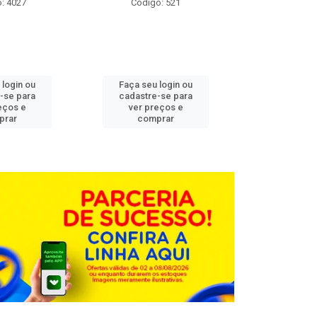
: 4027
Código: 521
Código
 login ou
Faça seu login ou
Faça seu 
-se para
cadastre-se para
cadastre
eços e
ver preços e
ver pr
prar
comprar
comp