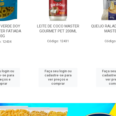
 VERDE DOY
LEITE DE COCO MASTER
QUEIJO RALA
ER FATIADA
GOURMET PET 200ML
MASTE
00G
Código: 12431
Código
: 12434
 login ou
Faça seu login ou
Faça seu
e-se para
cadastre-se para
cadastre
reços e
ver preços e
ver pr
prar
comprar
com