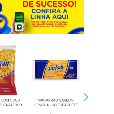
 COM OVOS
MACARRAO SARLONI
MACARRAO 
0G PARAFUSO
SEMOLA 1KG ESPAGUETE
SARLONI 1KG