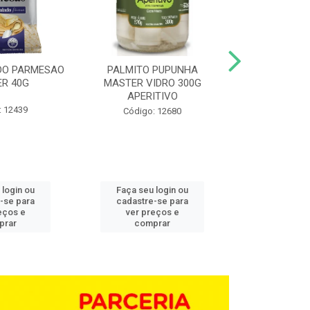
DO PARMESAO
PALMITO PUPUNHA
CHAMPIGNON 
R 40G
MASTER VIDRO 300G
G BD 1,0
APERITIVO
: 12439
Código:
Código: 12680
 login ou
Faça seu login ou
Faça seu 
-se para
cadastre-se para
cadastre
eços e
ver preços e
ver pr
prar
comprar
comp