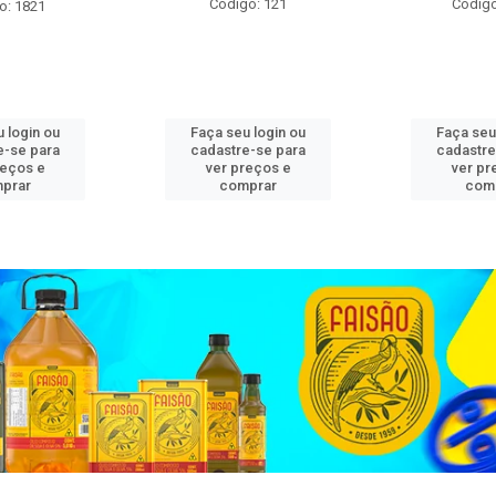
Código: 121
Código
o: 1821
 login ou
Faça seu login ou
Faça seu
e-se para
cadastre-se para
cadastre
reços e
ver preços e
ver pr
prar
comprar
com