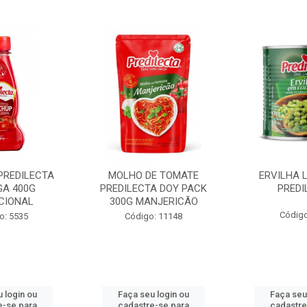
PREDILECTA
MOLHO DE TOMATE
ERVILHA 
GA 400G
PREDILECTA DOY PACK
PREDI
CIONAL
300G MANJERICÃO
Código
o: 5535
Código: 11148
 login ou
Faça seu login ou
Faça seu
e-se para
cadastre-se para
cadastre