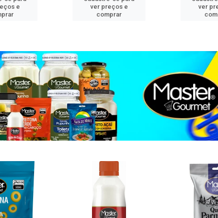
reços e
ver preços e
ver pr
prar
comprar
com