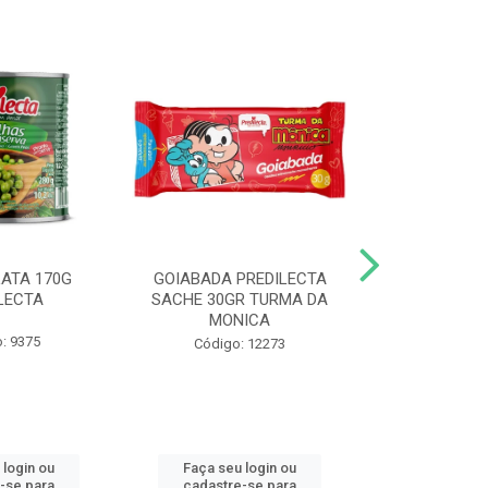
LATA 170G
GOIABADA PREDILECTA
DUETO DOY 
LECTA
SACHE 30GR TURMA DA
MILHO/E
MONICA
PREDI
: 9375
Código: 12273
Código
 login ou
Faça seu login ou
Faça seu 
-se para
cadastre-se para
cadastre