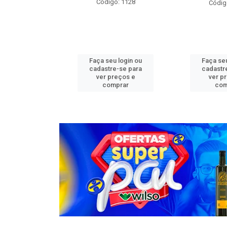
o: 1276
Código: 1128
Códig
u login ou
Faça seu login ou
Faça seu
e-se para
cadastre-se para
cadastr
reços e
ver preços e
ver p
mprar
comprar
com