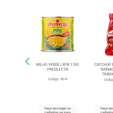
 DE TOMATE
MILHO VERDE LATA 170G
CATCHUP 
TA DOY PACK
PREDILECTA
BISNA
40G
TRADI
Código: 9374
o: 5190
Códig
u login ou
Faça seu login ou
Faça seu
e-se para
cadastre-se para
cadastr