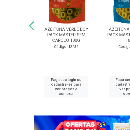
N COG MASTER
AZEITONA VERDE DOY
AZEITONA
,05KG FAT
PACK MASTER SEM
PACK MAST
CAROÇO 100G
1
o: 13272
Código: 12435
Código
u login ou
Faça seu login ou
Faça seu
e-se para
cadastre-se para
cadastr
reços e
ver preços e
ver p
mprar
comprar
com