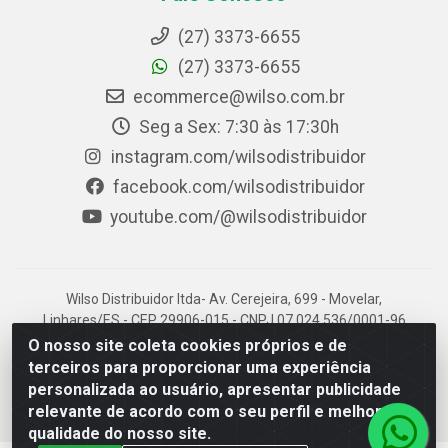
(27) 3373-6655
(27) 3373-6655
ecommerce@wilso.com.br
Seg a Sex: 7:30 às 17:30h
instagram.com/wilsodistribuidor
facebook.com/wilsodistribuidor
youtube.com/@wilsodistribuidor
Wilso Distribuidor ltda- Av. Cerejeira, 699 - Movelar,
Linhares/ES - CEP 29906-015 - CNPJ 07.024.536/0001-96
O nosso site coleta cookies próprios e de
terceiros para proporcionar uma experiência
personalizada ao usuário, apresentar publicidade
relevante de acordo com o seu perfil e melhorar a
qualidade do nosso site.