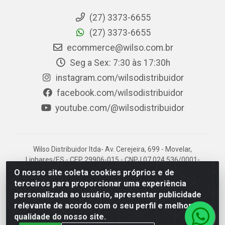
(27) 3373-6655
(27) 3373-6655
ecommerce@wilso.com.br
Seg a Sex: 7:30 às 17:30h
instagram.com/wilsodistribuidor
facebook.com/wilsodistribuidor
youtube.com/@wilsodistribuidor
Wilso Distribuidor ltda- Av. Cerejeira, 699 - Movelar,
Linhares/ES - CEP 29906-015 - CNPJ 07.024.536/0001-
96
O nosso site coleta cookies próprios e de
terceiros para proporcionar uma experiência
personalizada ao usuário, apresentar publicidade
relevante de acordo com o seu perfil e melhorar a
qualidade do nosso site.