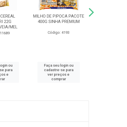
 CEREAL
MILHO DE PIPOCA PACOTE
PIPOCA DE MIC
I 22G
400G SINHA PREMIUM
YOKI 100G MA
VEIA/MEL
Código: 4193
Código: 39
 11689
login ou
Faça seu login ou
Faça seu log
se para
cadastre-se para
cadastre-se
ços e
ver preços e
ver preços
rar
comprar
compra