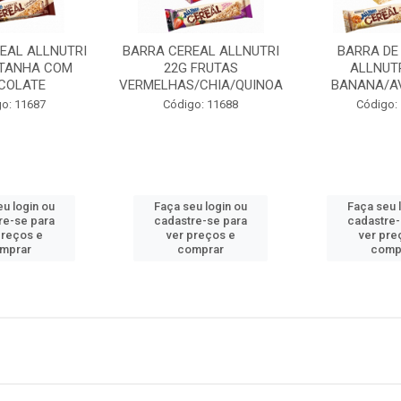
EAL ALLNUTRI
BARRA CEREAL ALLNUTRI
BARRA DE
STANHA COM
22G FRUTAS
ALLNUTR
COLATE
VERMELHAS/CHIA/QUINOA
BANANA/A
o: 11687
Código: 11688
Código:
eu login ou
Faça seu login ou
Faça seu 
re-se para
cadastre-se para
cadastre-
preços e
ver preços e
ver pre
mprar
comprar
comp