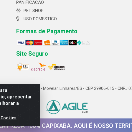
PANIFICACAO
PET SHOP
USO DOMESTICO
Formas de Pagamento
Site Seguro
 ltda- Av. Cerejeira, 699 - Movelar, Linhares/ES - CEP 29906-015 - CNPJ
para
io, apresentar
elhorar a
 Cookies
EMPRESA 100% CAPIXABA. AQUI É NOSSO TERRI