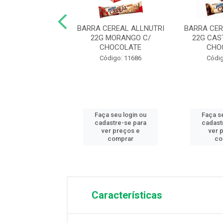
PIPOCA PACOTE
BARRA CEREAL ALLNUTRI
BARRA CER
YOKI PREMIUM
22G MORANGO C/
22G CA
CHOCOLATE
CHO
digo: 12345
Código: 11686
Códig
 seu login ou
Faça seu login ou
Faça s
astre-se para
cadastre-se para
cadast
er preços e
ver preços e
ver 
comprar
comprar
co
Características