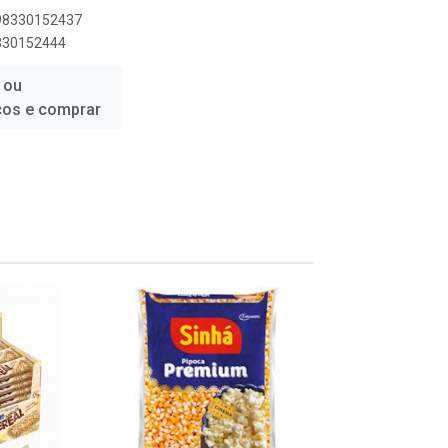
898330152437
8330152444
 ou
ços e comprar