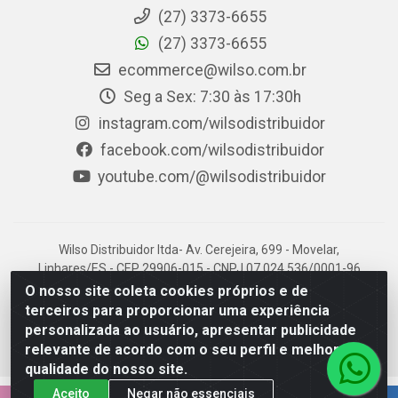
(27) 3373-6655
(27) 3373-6655
ecommerce@wilso.com.br
Seg a Sex: 7:30 às 17:30h
instagram.com/wilsodistribuidor
facebook.com/wilsodistribuidor
youtube.com/@wilsodistribuidor
Wilso Distribuidor ltda- Av. Cerejeira, 699 - Movelar,
Linhares/ES - CEP 29906-015 - CNPJ 07.024.536/0001-96
O nosso site coleta cookies próprios e de
terceiros para proporcionar uma experiência
personalizada ao usuário, apresentar publicidade
relevante de acordo com o seu perfil e melhorar a
qualidade do nosso site.
Aceito
Negar não essenciais