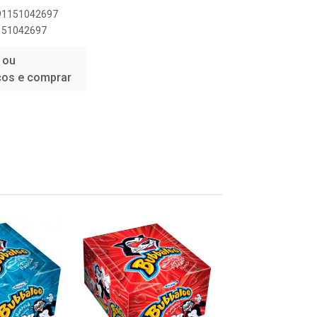
891151042697
1151042697
 ou
ços e comprar