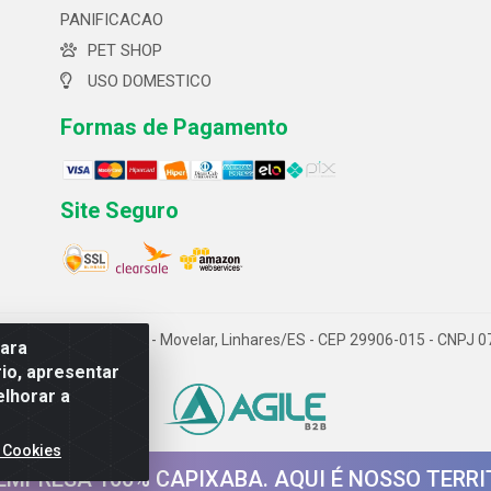
PANIFICACAO
PET SHOP
USO DOMESTICO
Formas de Pagamento
Site Seguro
 ltda- Av. Cerejeira, 699 - Movelar, Linhares/ES - CEP 29906-015 - CNPJ
para
io, apresentar
elhorar a
 Cookies
EMPRESA 100% CAPIXABA. AQUI É NOSSO TERRI