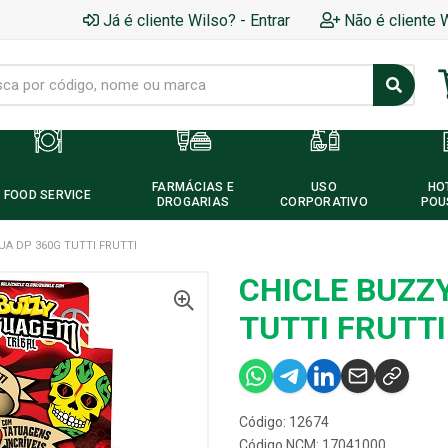
Já é cliente Wilso? - Entrar
Não é cliente 
FARMÁCIAS E
USO
HO
FOOD SERVICE
DROGARIAS
CORPORATIVO
POU
UA DP 360G TUTTI FRUTTI
CHICLE BUZZ
TUTTI FRUTTI
Código: 12674
Código NCM: 17041000