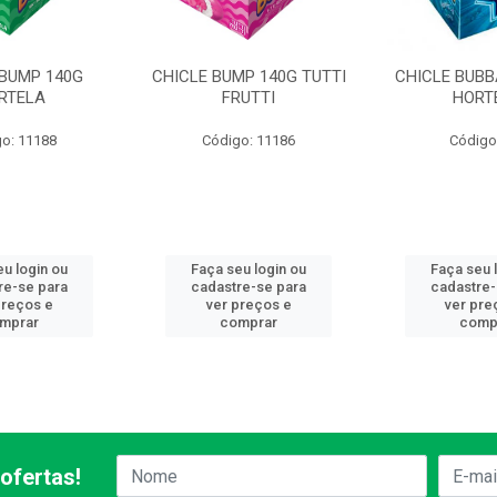
 BUMP 140G
CHICLE BUMP 140G TUTTI
CHICLE BUB
RTELA
FRUTTI
HORT
o: 11188
Código: 11186
Código
eu login ou
Faça seu login ou
Faça seu 
re-se para
cadastre-se para
cadastre-
preços e
ver preços e
ver pre
mprar
comprar
comp
ofertas!