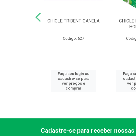
 TRIDENT MENTA
CHICLE TRIDENT CANELA
CHICLE
HO
ódigo: 1166
Código: 627
Códig
 seu login ou
Faça seu login ou
Faça s
astre-se para
cadastre-se para
cadast
er preços e
ver preços e
ver 
comprar
comprar
co
Cadastre-se para receber nossas 