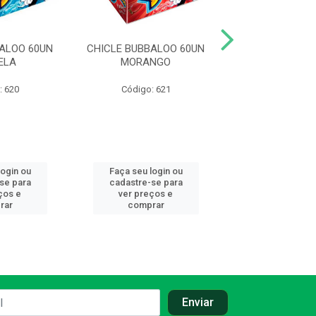
BALOO 60UN
CHICLE BUBBALOO 60UN
CHICLE BUBBAL
ELA
MORANGO
UVA
: 620
Código: 621
Código: 6
login ou
Faça seu login ou
Faça seu log
se para
cadastre-se para
cadastre-se
ços e
ver preços e
ver preços
rar
comprar
compra