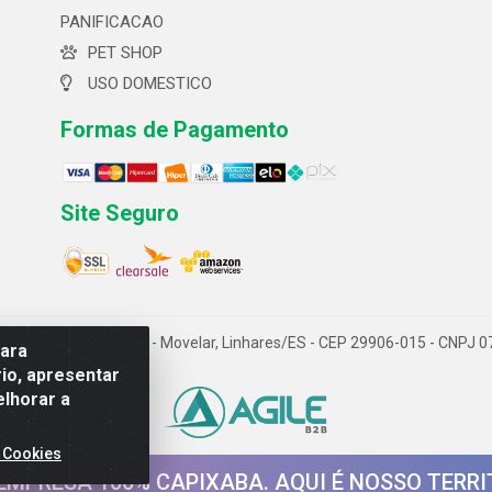
PANIFICACAO
PET SHOP
USO DOMESTICO
Formas de Pagamento
Site Seguro
 ltda- Av. Cerejeira, 699 - Movelar, Linhares/ES - CEP 29906-015 - CNPJ
para
io, apresentar
elhorar a
 Cookies
EMPRESA 100% CAPIXABA. AQUI É NOSSO TERRI