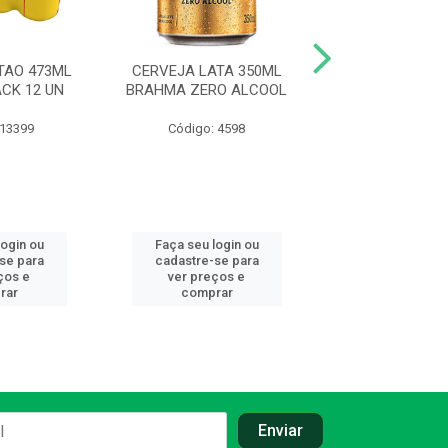
TAO 473ML
CERVEJA LATA 350ML
CERVEJA LATA
CK 12 UN
BRAHMA ZERO ALCOOL
SKOL PIL
 13399
Código: 4598
Código: 22
login ou
Faça seu login ou
Faça seu log
se para
cadastre-se para
cadastre-se
ços e
ver preços e
ver preços
rar
comprar
compra