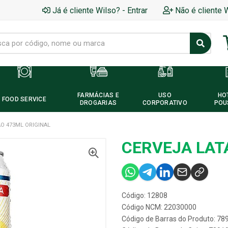
Já é cliente Wilso? - Entrar
Não é cliente 
FARMÁCIAS E
USO
HO
FOOD SERVICE
DROGARIAS
CORPORATIVO
POU
O 473ML ORIGINAL
CERVEJA LAT
Código: 12808
Código NCM: 22030000
Código de Barras do Produto: 7