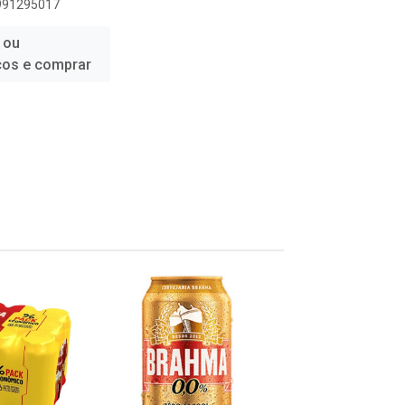
1991295017
 ou
ços e comprar