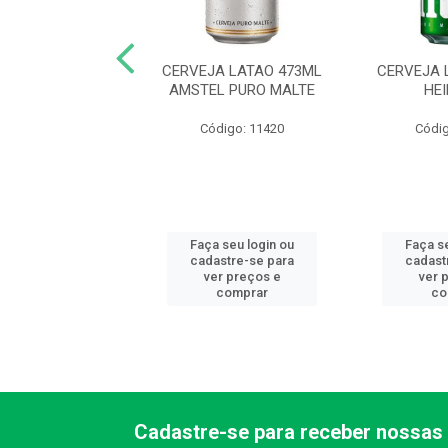
JA LATA 350ML
CERVEJA LATAO 473ML
CERVEJA 
EN ZERO ALCOOL
AMSTEL PURO MALTE
HE
digo: 11027
Código: 11420
Códig
 seu login ou
Faça seu login ou
Faça s
astre-se para
cadastre-se para
cadast
er preços e
ver preços e
ver 
comprar
comprar
co
Cadastre-se para receber nossas 