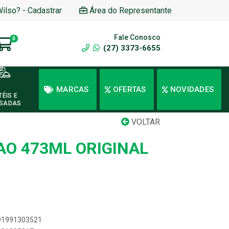
Wilso? - Cadastrar
Área do Representante
Fale Conosco
0
(27) 3373-6655
MARCAS
OFERTAS
NOVIDADES
TÉIS E
SADAS
VOLTAR
AO 473ML ORIGINAL
891991303521