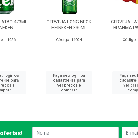
LATAO 473ML
CERVEJA LONG NECK
CERVEJA LA
INEKEN
HEINEKEN 330ML
BRAHMA PA
o: 11026
Código: 11024
Código:
eu login ou
Faça seu login ou
Faça seu 
re-se para
cadastre-se para
cadastre-
preços e
ver preços e
ver pre
mprar
comprar
comp
ofertas!