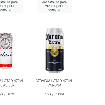
stre-se para
cadastre-se para
r preços e
ver preços e
comprar
comprar
A LATAO 473ML
CERVEJA LATAO 473ML
UDWEISER
CORONA
digo: 8473
Código: 12362