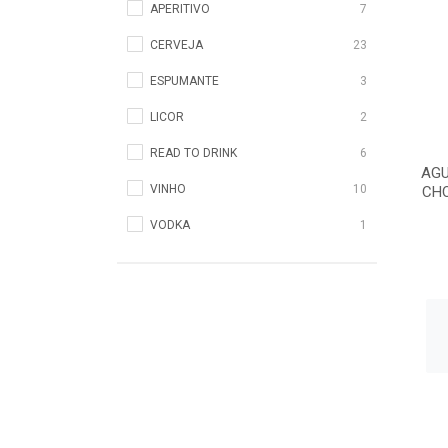
APERITIVO
7
CERVEJA
23
ESPUMANTE
3
LICOR
2
READ TO DRINK
6
AGU
VINHO
10
CHO
VODKA
1