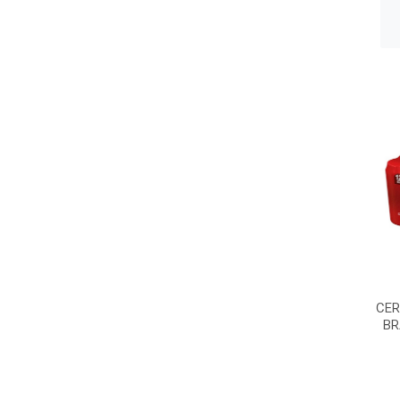
CER
BR