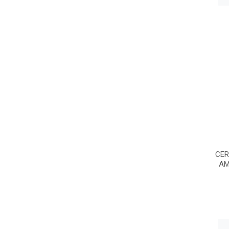
CER
AM