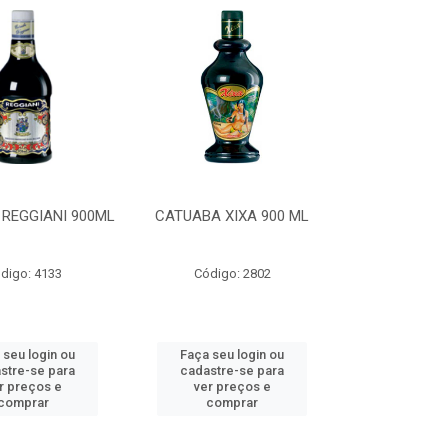
REGGIANI 900ML
CATUABA XIXA 900 ML
digo: 4133
Código: 2802
 seu login ou
Faça seu login ou
stre-se para
cadastre-se para
r preços e
ver preços e
comprar
comprar