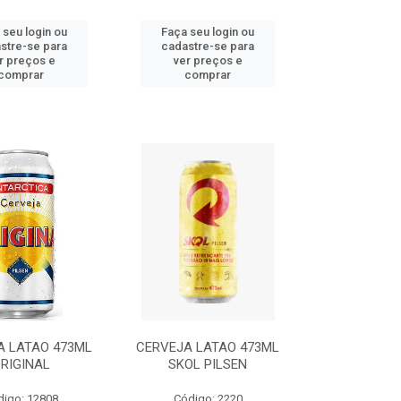
 seu login ou
Faça seu login ou
stre-se para
cadastre-se para
r preços e
ver preços e
comprar
comprar
A LATAO 473ML
CERVEJA LATAO 473ML
RIGINAL
SKOL PILSEN
digo: 12808
Código: 2220