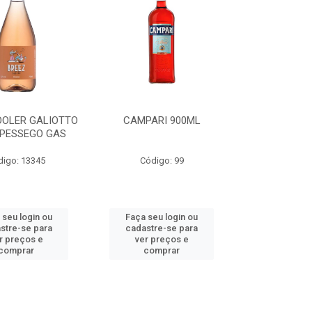
OOLER GALIOTTO
CAMPARI 900ML
 PESSEGO GAS
digo: 13345
Código: 99
 seu login ou
Faça seu login ou
stre-se para
cadastre-se para
r preços e
ver preços e
comprar
comprar