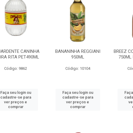
ARDENTE CANINHA
BANANINHA REGGIANI
BREEZ C
RA RITA PET490ML
950ML
750ML
Código: 9862
Código: 10104
Có
Faça seu login ou
Faça seu login ou
Faça
cadastre-se para
cadastre-se para
cada
ver preços e
ver preços e
ve
comprar
comprar