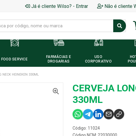
Já é cliente Wilso? - Entrar
Não é cliente 
FARMÁCIAS E
USO
HO
FOOD SERVICE
DROGARIAS
CORPORATIVO
POU
G NECK HEINEKEN 330ML
CERVEJA LON
330ML
Código: 11024
Código NCM: 22030000