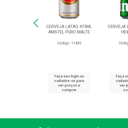
JA LATA 350ML
CERVEJA LATAO 473ML
CERVEJA 
EN ZERO ALCOOL
AMSTEL PURO MALTE
HE
digo: 11027
Código: 11420
Códig
 seu login ou
Faça seu login ou
Faça s
astre-se para
cadastre-se para
cadast
er preços e
ver preços e
ver 
comprar
comprar
co