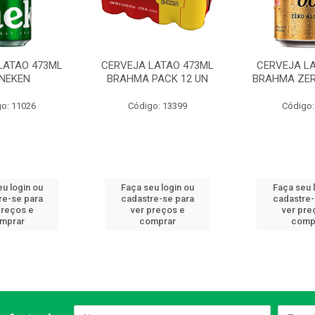
LATAO 473ML
CERVEJA LATAO 473ML
CERVEJA LA
INEKEN
BRAHMA PACK 12 UN
BRAHMA ZE
o: 11026
Código: 13399
Código:
eu login ou
Faça seu login ou
Faça seu 
re-se para
cadastre-se para
cadastre-
preços e
ver preços e
ver pre
mprar
comprar
comp