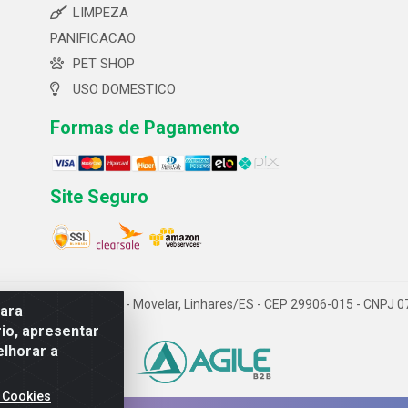
LIMPEZA
PANIFICACAO
PET SHOP
USO DOMESTICO
Formas de Pagamento
Site Seguro
 ltda- Av. Cerejeira, 699 - Movelar, Linhares/ES - CEP 29906-015 - CNPJ
para
io, apresentar
elhorar a
 Cookies