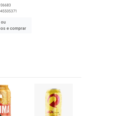
8936683
6045505371
 ou
ços e comprar