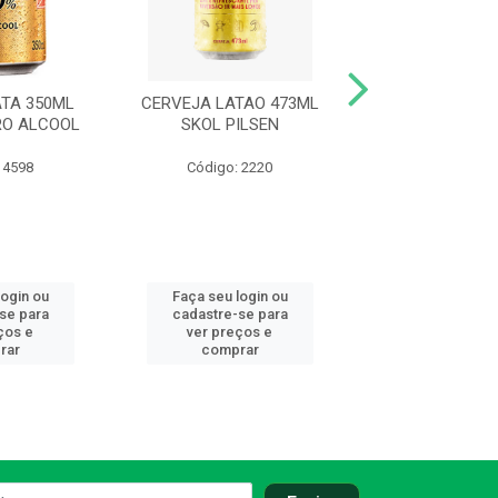
TA 350ML
CERVEJA LATAO 473ML
CERVEJA LATA
RO ALCOOL
SKOL PILSEN
ANTARCTICA PA
 4598
Código: 2220
Código: 13
login ou
Faça seu login ou
Faça seu log
se para
cadastre-se para
cadastre-se
ços e
ver preços e
ver preços
rar
comprar
compra