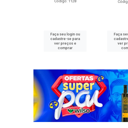
o: 1276
Código: 1128
Códig
u login ou
Faça seu login ou
Faça seu
e-se para
cadastre-se para
cadastr
reços e
ver preços e
ver p
mprar
comprar
com