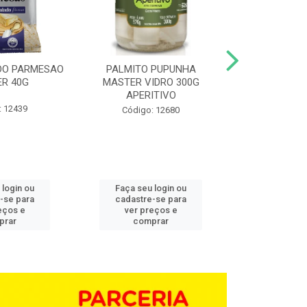
DO PARMESAO
PALMITO PUPUNHA
CHAMPIGNON 
R 40G
MASTER VIDRO 300G
G BD 1,0
APERITIVO
: 12439
Código:
Código: 12680
 login ou
Faça seu login ou
Faça seu 
-se para
cadastre-se para
cadastre
eços e
ver preços e
ver pr
prar
comprar
comp