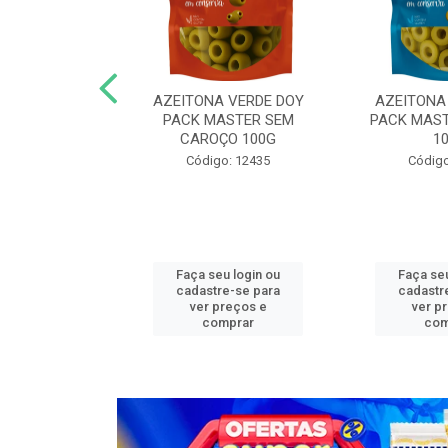
N COG MASTER
AZEITONA VERDE DOY
AZEITONA
,05KG FAT
PACK MASTER SEM
PACK MAST
CAROÇO 100G
1
o: 13272
Código: 12435
Código
u login ou
Faça seu login ou
Faça seu
e-se para
cadastre-se para
cadastr
reços e
ver preços e
ver p
mprar
comprar
com