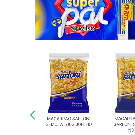
O COM OVOS
MACARRAO SARLONI
MACARRA
KG ESPAGUETE
SEMOLA 500G JOELHO
SARLONI 
NO