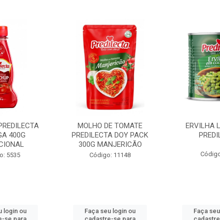
PREDILECTA
MOLHO DE TOMATE
ERVILHA 
GA 400G
PREDILECTA DOY PACK
PREDI
CIONAL
300G MANJERICÃO
Código
o: 5535
Código: 11148
 login ou
Faça seu login ou
Faça seu
e-se para
cadastre-se para
cadastre