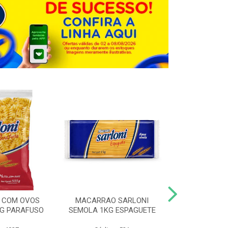
 COM OVOS
MACARRAO SARLONI
MACARRAO 
0G PARAFUSO
SEMOLA 1KG ESPAGUETE
SARLONI 1KG