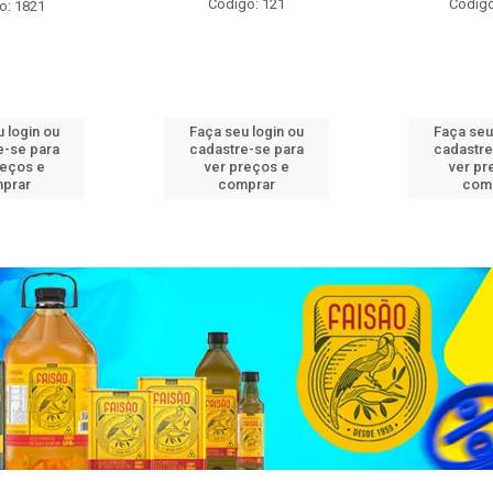
Código: 121
Código
o: 1821
 login ou
Faça seu login ou
Faça seu
e-se para
cadastre-se para
cadastre
reços e
ver preços e
ver pr
prar
comprar
com