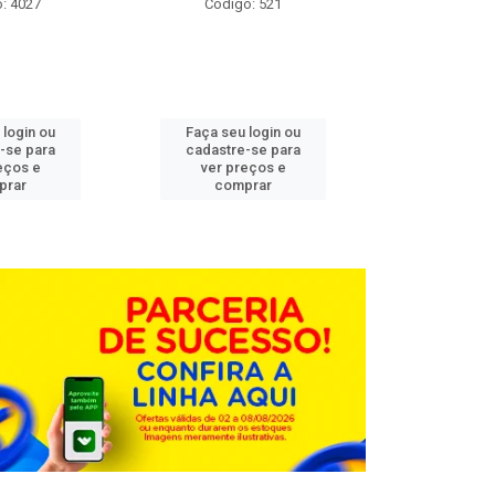
: 4027
Código: 521
Código
 login ou
Faça seu login ou
Faça seu 
-se para
cadastre-se para
cadastre
eços e
ver preços e
ver pr
prar
comprar
comp