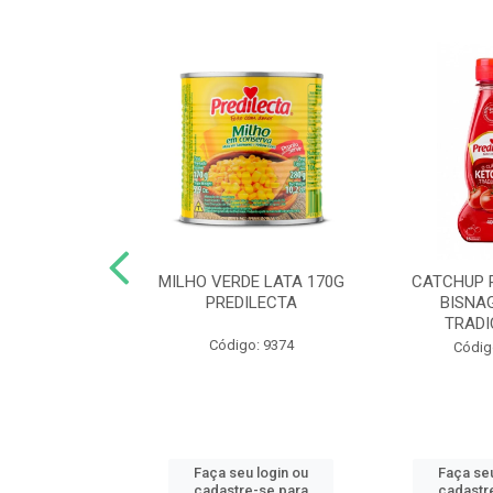
 DE TOMATE
MILHO VERDE LATA 170G
CATCHUP 
TA DOY PACK
PREDILECTA
BISNA
40G
TRADI
Código: 9374
o: 5190
Códig
u login ou
Faça seu login ou
Faça seu
e-se para
cadastre-se para
cadastr