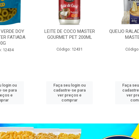
 VERDE DOY
LEITE DE COCO MASTER
QUEIJO RALA
ER FATIADA
GOURMET PET 200ML
MASTE
00G
Código: 12431
Código
: 12434
 login ou
Faça seu login ou
Faça seu
e-se para
cadastre-se para
cadastre
reços e
ver preços e
ver pr
prar
comprar
com