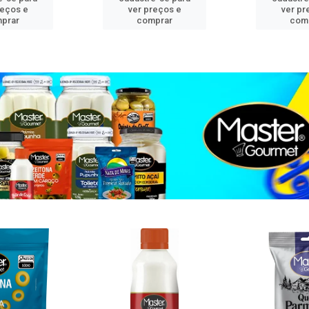
reços e
ver preços e
ver pr
prar
comprar
com