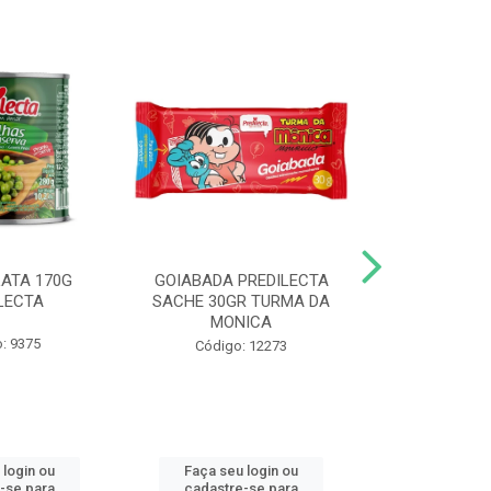
LATA 170G
GOIABADA PREDILECTA
DUETO DOY 
LECTA
SACHE 30GR TURMA DA
MILHO/E
MONICA
PREDI
: 9375
Código: 12273
Código
 login ou
Faça seu login ou
Faça seu 
-se para
cadastre-se para
cadastre