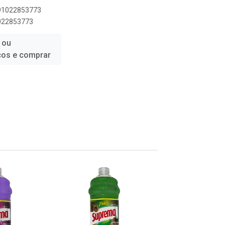
891022853773
1022853773
 ou
ços e comprar