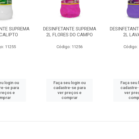
ANTE SUPREMA
DESINFETANTE SUPREMA
DESINFETAN
UCALIPTO
2L FLORES DO CAMPO
2L LA
o: 11255
Código: 11256
Código:
eu login ou
Faça seu login ou
Faça seu 
re-se para
cadastre-se para
cadastre-
preços e
ver preços e
ver pre
mprar
comprar
comp