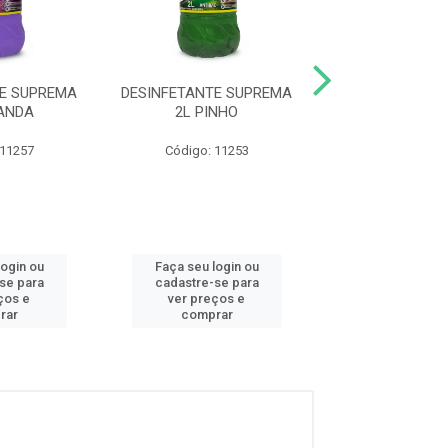
TE SUPREMA
DESINFETANTE SUPREMA
DESINFETANTE 
VANDA
2L PINHO
500ML EUCA
 11257
Código: 11253
Código: 13
login ou
Faça seu login ou
Faça seu log
se para
cadastre-se para
cadastre-se
ços e
ver preços e
ver preços
rar
comprar
compra