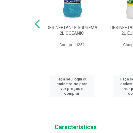
ETANTE SUPREMA
DESINFETANTE SUPREMA
DESINFET
ORES DO CAMPO
2L OCEANIC
2L E
digo: 11284
Código: 11254
Códig
 seu login ou
Faça seu login ou
Faça s
astre-se para
cadastre-se para
cadast
er preços e
ver preços e
ver 
comprar
comprar
co
Características