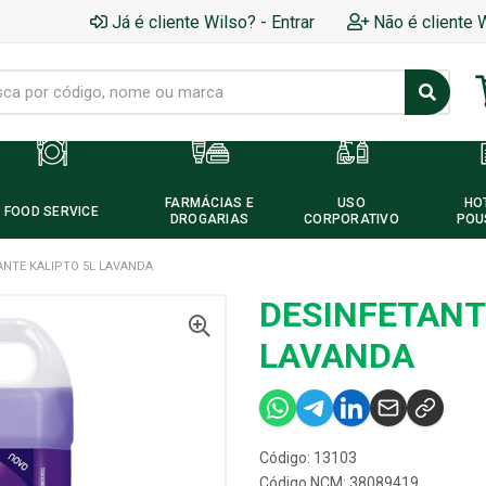
Já é cliente Wilso? - Entrar
Não é cliente 
FARMÁCIAS E
USO
HO
FOOD SERVICE
DROGARIAS
CORPORATIVO
POU
ANTE KALIPTO 5L LAVANDA
DESINFETANT
LAVANDA
Código: 13103
Código NCM: 38089419