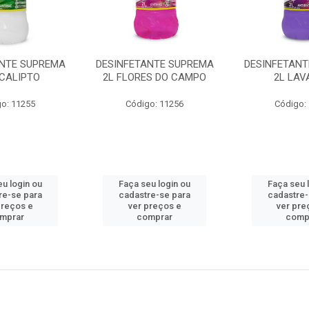
ANTE SUPREMA
DESINFETANTE SUPREMA
DESINFETAN
UCALIPTO
2L FLORES DO CAMPO
2L LA
o: 11255
Código: 11256
Código:
eu login ou
Faça seu login ou
Faça seu 
re-se para
cadastre-se para
cadastre-
preços e
ver preços e
ver pre
mprar
comprar
comp