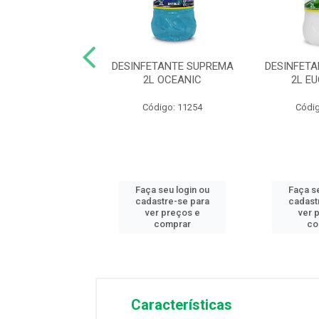
ETANTE SUPREMA
DESINFETANTE SUPREMA
DESINFET
 EUCALIPTO
2L OCEANIC
2L E
digo: 11258
Código: 11254
Códig
 seu login ou
Faça seu login ou
Faça s
astre-se para
cadastre-se para
cadast
er preços e
ver preços e
ver 
comprar
comprar
co
Características