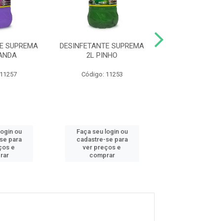
TE SUPREMA
DESINFETANTE SUPREMA
DESINFETANTE 
VANDA
2L PINHO
500ML LAV
 11257
Código: 11253
Código: 13
login ou
Faça seu login ou
Faça seu log
se para
cadastre-se para
cadastre-se
ços e
ver preços e
ver preços
rar
comprar
compra