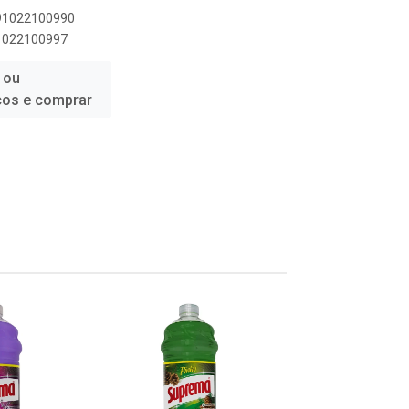
891022100990
91022100997
 ou
ços e comprar