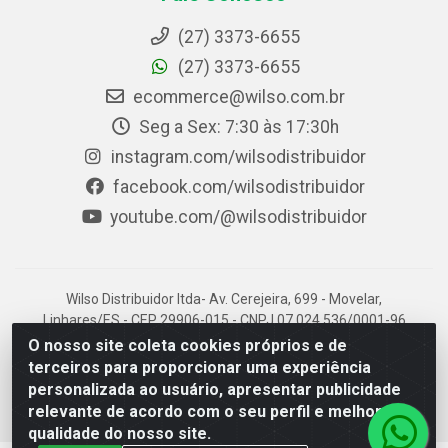
(27) 3373-6655
(27) 3373-6655
ecommerce@wilso.com.br
Seg a Sex: 7:30 às 17:30h
instagram.com/wilsodistribuidor
facebook.com/wilsodistribuidor
youtube.com/@wilsodistribuidor
Wilso Distribuidor ltda- Av. Cerejeira, 699 - Movelar,
Linhares/ES - CEP 29906-015 - CNPJ 07.024.536/0001-96
O nosso site coleta cookies próprios e de
terceiros para proporcionar uma experiência
personalizada ao usuário, apresentar publicidade
relevante de acordo com o seu perfil e melhorar a
qualidade do nosso site.