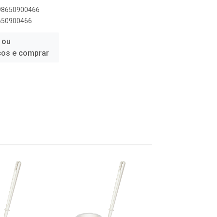
898650900466
8650900466
 ou
ços e comprar