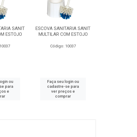
ARIA SANIT
ESCOVA SANITARIA SANIT
ESCOVA SANITAR
OM ESTOJO
MULTILAR COM ESTOJO
MULTILAR COM
 10037
Código: 10037
Código: 10
login ou
Faça seu login ou
Faça seu log
se para
cadastre-se para
cadastre-se 
ços e
ver preços e
ver preços
rar
comprar
comprar