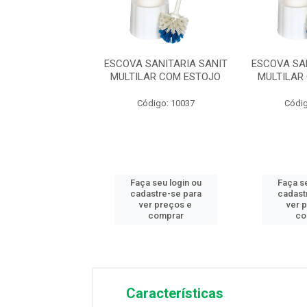
SANITARIA SANIT
ESCOVA SANITARIA SANIT
ESCOVA SA
AR COM ESTOJO
MULTILAR COM ESTOJO
MULTILAR
digo: 10037
Código: 10037
Códig
 seu login ou
Faça seu login ou
Faça se
astre-se para
cadastre-se para
cadast
er preços e
ver preços e
ver 
comprar
comprar
co
Características