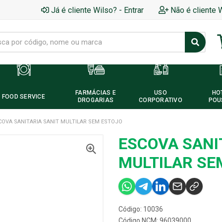
Já é cliente Wilso? - Entrar
Não é cliente 
FARMÁCIAS E
USO
HO
FOOD SERVICE
DROGARIAS
CORPORATIVO
POU
COVA SANITARIA SANIT MULTILAR SEM ESTOJO
ESCOVA SANI
MULTILAR SE
Código: 10036
Código NCM: 96039000