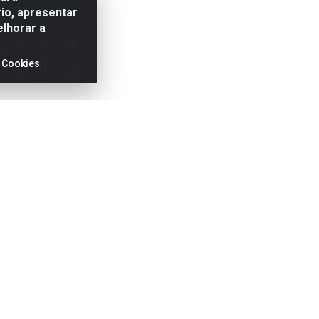
io, apresentar
elhorar a
 Cookies
ertas!