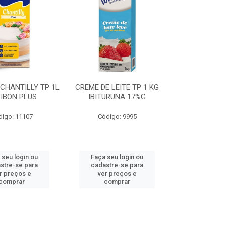
CHANTILLY TP 1L
CREME DE LEITE TP 1 KG
IBON PLUS
IBITURUNA 17%G
digo: 11107
Código: 9995
 seu login ou
Faça seu login ou
stre-se para
cadastre-se para
r preços e
ver preços e
comprar
comprar