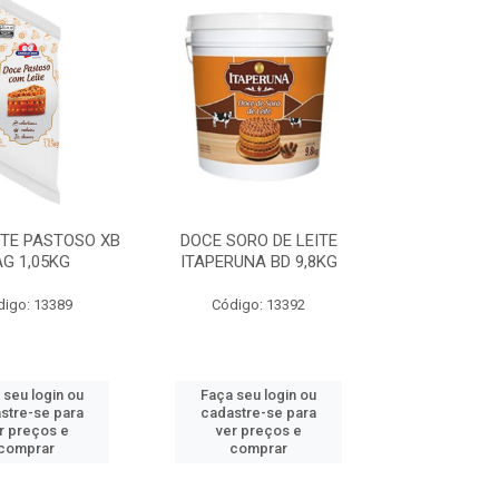
ITE PASTOSO XB
DOCE SORO DE LEITE
G 1,05KG
ITAPERUNA BD 9,8KG
digo: 13389
Código: 13392
 seu login ou
Faça seu login ou
stre-se para
cadastre-se para
r preços e
ver preços e
comprar
comprar