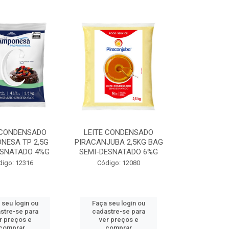
 CONDENSADO
LEITE CONDENSADO
NESA TP 2,5G
PIRACANJUBA 2,5KG BAG
ESNATADO 4%G
SEMI-DESNATADO 6%G
digo: 12316
Código: 12080
 seu login ou
Faça seu login ou
stre-se para
cadastre-se para
r preços e
ver preços e
comprar
comprar