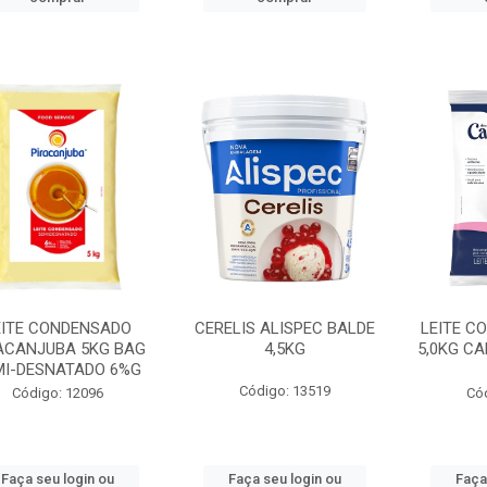
EITE CONDENSADO
CERELIS ALISPEC BALDE
LEITE C
ACANJUBA 5KG BAG
4,5KG
5,0KG C
MI-DESNATADO 6%G
Código: 13519
Código: 12096
Có
Faça seu login ou
Faça seu login ou
Faça