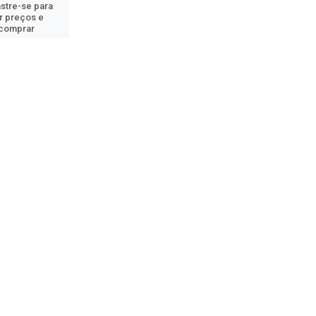
stre-se para
r preços e
comprar