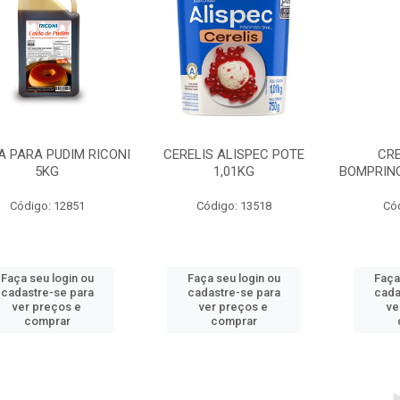
A PARA PUDIM RICONI
CERELIS ALISPEC POTE
CR
5KG
1,01KG
BOMPRINC
Código: 12851
Código: 13518
Có
Faça seu login ou
Faça seu login ou
Faça
cadastre-se para
cadastre-se para
cada
ver preços e
ver preços e
ve
comprar
comprar