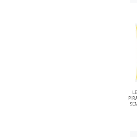
L
PIR
SE