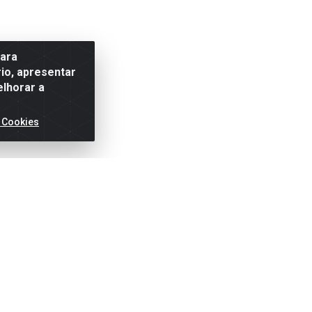
para
io, apresentar
elhorar a
 Cookies
ertas!