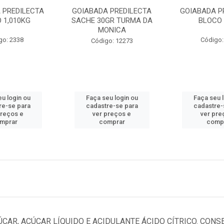
 PREDILECTA
GOIABADA PREDILECTA
GOIABADA P
 1,010KG
SACHE 30GR TURMA DA
BLOCO 
MONICA
go: 2338
Código:
Código: 12273
u login ou
Faça seu login ou
Faça seu 
re-se para
cadastre-se para
cadastre-
preços e
ver preços e
ver pre
mprar
comprar
comp
ÚCAR, AÇÚCAR LÍQUIDO E ACIDULANTE ÁCIDO CÍTRICO. CON