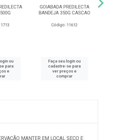
REDILECTA
GOIABADA PREDILECTA
GOIABADA PRE
500G
BANDEJA 350G CASCAO
POLI PLAST
 1713
Código: 11612
Código: 11
login ou
Faça seu login ou
Faça seu log
se para
cadastre-se para
cadastre-se 
ços e
ver preços e
ver preços
rar
comprar
comprar
SERVAÇÃO MANTER EM LOCAL SECO E