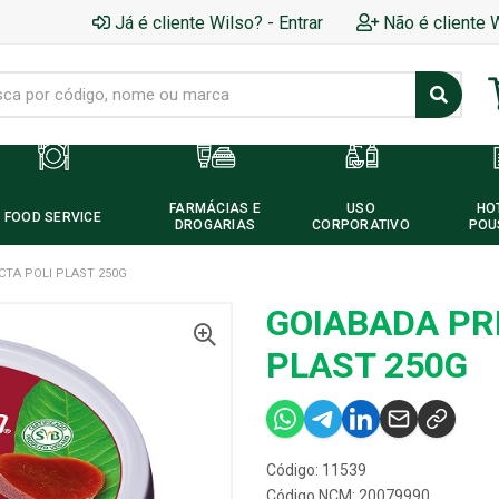
Já é cliente Wilso? - Entrar
Não é cliente 
FARMÁCIAS E
USO
HO
FOOD SERVICE
DROGARIAS
CORPORATIVO
POU
CTA POLI PLAST 250G
GOIABADA PR
PLAST 250G
Código: 11539
Código NCM: 20079990