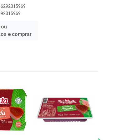
896292315969
6292315969
 ou
ços e comprar