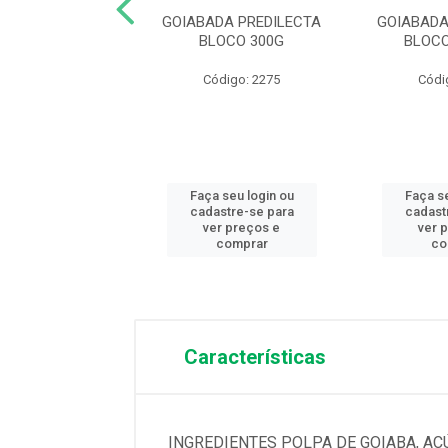
DA PREDILECTA
GOIABADA PREDILECTA
GOIABADA
ATA 600G
BLOCO 300G
BLOCO
ódigo: 4569
Código: 2275
Códi
 seu login ou
Faça seu login ou
Faça se
astre-se para
cadastre-se para
cadast
er preços e
ver preços e
ver 
comprar
comprar
co
Características
INGREDIENTES POLPA DE GOIABA, AÇ