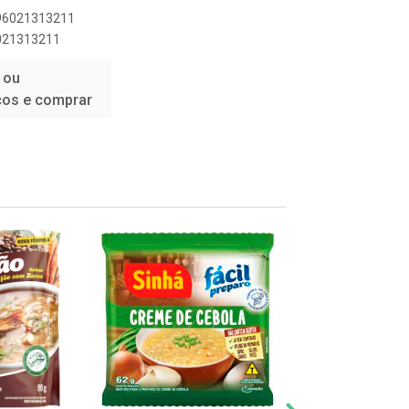
896021313211
6021313211
 ou
ços e comprar