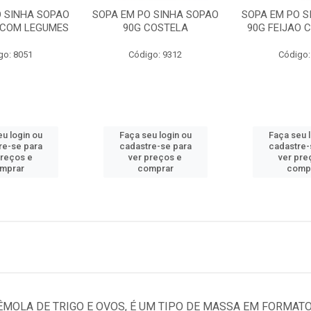
O SINHA SOPAO
SOPA EM PO SINHA SOPAO
SOPA EM PO S
 COM LEGUMES
90G COSTELA
90G FEIJAO 
go: 8051
Código: 9312
Código:
u login ou
Faça seu login ou
Faça seu 
re-se para
cadastre-se para
cadastre-
preços e
ver preços e
ver pre
mprar
comprar
comp
ÊMOLA DE TRIGO E OVOS, É UM TIPO DE MASSA EM FORMAT