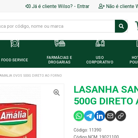
Já é cliente Wilso? - Entrar
Não é cliente 
FARMÁCIAS E
USO
HO
FOOD SERVICE
DROGARIAS
CORPORATIVO
POU
AMALIA OVOS 500G DIRETO AO FORNO
LASANHA SAN
500G DIRETO
Código: 11390
Código NCM: 19021100