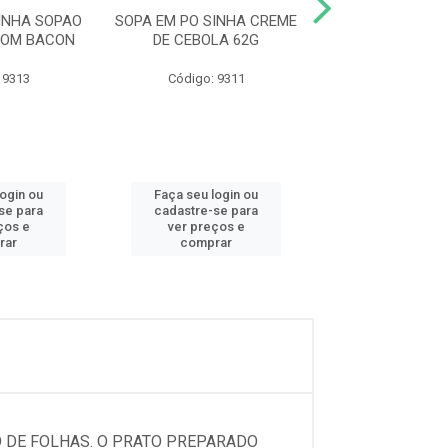
INHA SOPAO
SOPA EM PO SINHA CREME
LASANHA SANTA
COM BACON
DE CEBOLA 62G
SEMOLA 5
 9313
Código: 9311
Código: 11
login ou
Faça seu login ou
Faça seu log
se para
cadastre-se para
cadastre-se 
ços e
ver preços e
ver preços
rar
comprar
comprar
O DE FOLHAS. O PRATO PREPARADO