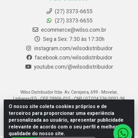
(27) 3373-6655
(27) 3373-6655
ecommerce@wilso.com.br
Seg a Sex: 7:30 às 17:30h
instagram.com/wilsodistribuidor
facebook.com/wilsodistribuidor
youtube.com/@wilsodistribuidor
Wilso Distribuidor ltda- Av. Cerejeira, 699 - Movelar,
Linhares/ES - CEP 29906-015 - CNPJ 07.024.536/0001-96
O nosso site coleta cookies próprios e de
terceiros para proporcionar uma experiência
personalizada ao usuário, apresentar publicidade
relevante de acordo com o seu perfil e melhorar a
qualidade do nosso site.