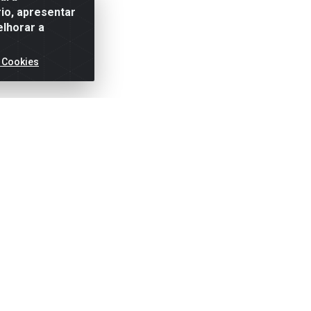
io, apresentar
elhorar a
 Cookies
ertas!