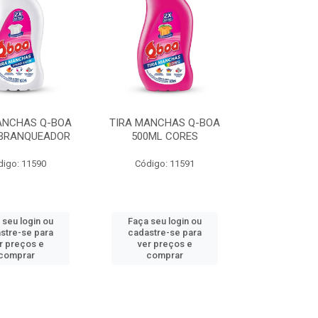
ANCHAS Q-BOA
TIRA MANCHAS Q-BOA
 BRANQUEADOR
500ML CORES
digo: 11590
Código: 11591
 seu login ou
Faça seu login ou
stre-se para
cadastre-se para
r preços e
ver preços e
comprar
comprar