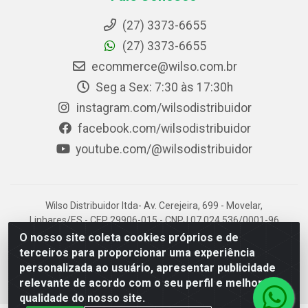
(27) 3373-6655
(27) 3373-6655
ecommerce@wilso.com.br
Seg a Sex: 7:30 às 17:30h
instagram.com/wilsodistribuidor
facebook.com/wilsodistribuidor
youtube.com/@wilsodistribuidor
Wilso Distribuidor ltda- Av. Cerejeira, 699 - Movelar,
Linhares/ES - CEP 29906-015 - CNPJ 07.024.536/0001-96
O nosso site coleta cookies próprios e de
terceiros para proporcionar uma experiência
personalizada ao usuário, apresentar publicidade
relevante de acordo com o seu perfil e melhorar a
qualidade do nosso site.