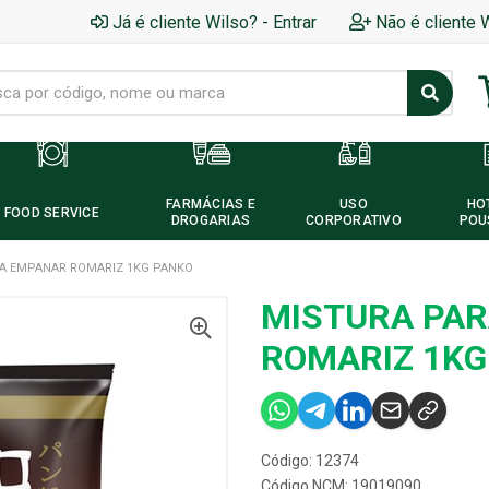
Já é cliente Wilso? - Entrar
Não é cliente 
FARMÁCIAS E
USO
HO
FOOD SERVICE
DROGARIAS
CORPORATIVO
POU
A EMPANAR ROMARIZ 1KG PANKO
MISTURA PA
ROMARIZ 1KG
Código: 12374
Código NCM: 19019090