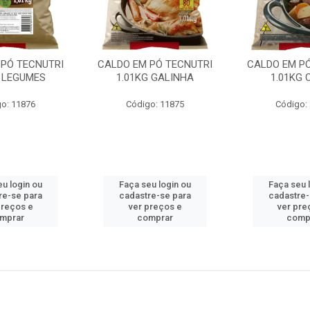
 PÓ TECNUTRI
CALDO EM PÓ TECNUTRI
CALDO EM PÓ
G LEGUMES
1.01KG GALINHA
1.01KG 
o: 11876
Código: 11875
Código:
eu login ou
Faça seu login ou
Faça seu 
re-se para
cadastre-se para
cadastre-
preços e
ver preços e
ver pre
mprar
comprar
comp