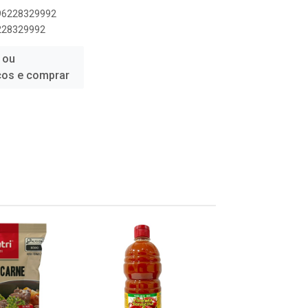
896228329992
6228329992
 ou
ços e comprar