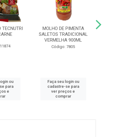
 TECNUTRI
MOLHO DE PIMENTA
MOLHO SALETO
CARNE
SALETOS TRADICIONAL
SHOYU
VERMELHA 900ML
 11874
Código: 78
Código: 7805
login ou
Faça seu login ou
Faça seu log
se para
cadastre-se para
cadastre-se
ços e
ver preços e
ver preços
rar
comprar
compra