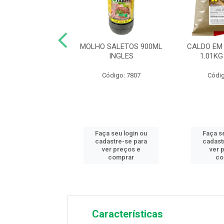
STO PETY 5,02L
MOLHO SALETOS 900ML
CALDO EM
NTA ISABEL
INGLES
1.01K
digo: 13059
Código: 7807
Códig
 seu login ou
Faça seu login ou
Faça s
astre-se para
cadastre-se para
cadast
er preços e
ver preços e
ver 
comprar
comprar
co
Características