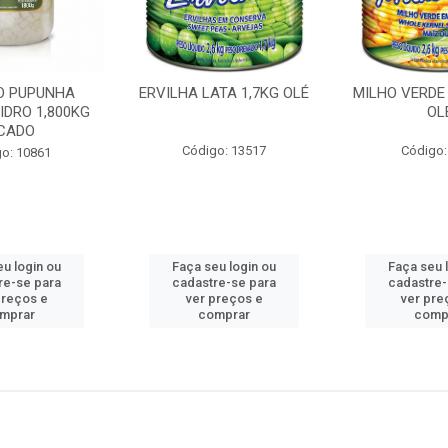
O PUPUNHA
ERVILHA LATA 1,7KG OLÉ
MILHO VERDE 
IDRO 1,800KG
OL
ICADO
Código: 13517
Código:
o: 10861
eu login ou
Faça seu login ou
Faça seu 
re-se para
cadastre-se para
cadastre-
preços e
ver preços e
ver pre
mprar
comprar
comp