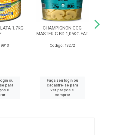
LATA 1,7KG
CHAMPIGNON COG
UVA PASSA PRE
E
MASTER G BD 1,05KG FAT
CAMPOMESA 
 9913
Código: 13272
Código: 13
login ou
Faça seu login ou
Faça seu log
se para
cadastre-se para
cadastre-se
ços e
ver preços e
ver preços
rar
comprar
compra