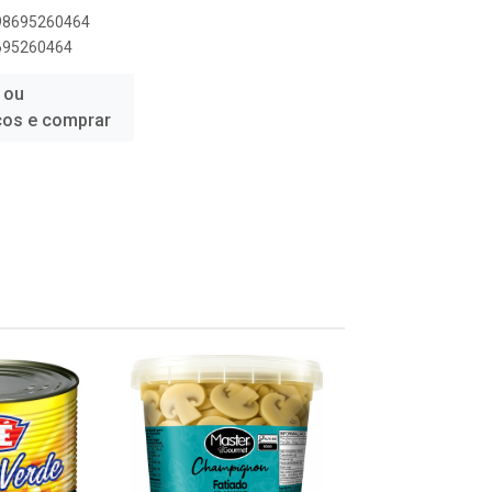
898695260464
8695260464
 ou
ços e comprar