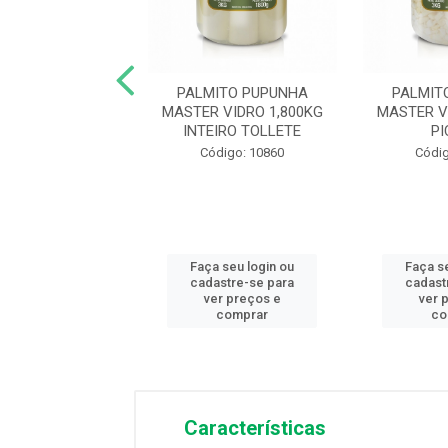
PIGNON COG
PALMITO PUPUNHA
PALMIT
IADO BALDE
MASTER VIDRO 1,800KG
MASTER V
POMESA 2KG
INTEIRO TOLLETE
P
digo: 12726
Código: 10860
Códig
 seu login ou
Faça seu login ou
Faça s
astre-se para
cadastre-se para
cadast
er preços e
ver preços e
ver 
comprar
comprar
co
Características