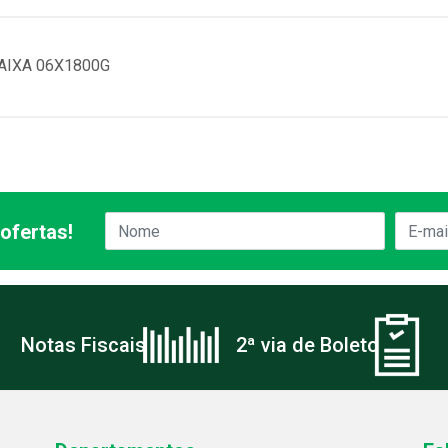
AIXA 06X1800G
ofertas!
Notas Fiscais
2ª via de Boleto