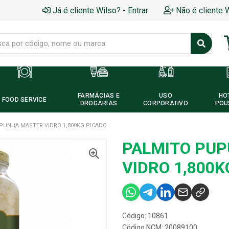
Já é cliente Wilso? - Entrar
Não é cliente 
FARMÁCIAS E
USO
HO
FOOD SERVICE
DROGARIAS
CORPORATIVO
POU
PUNHA MASTER VIDRO 1,800KG PICADO
PALMITO PU
VIDRO 1,800K
Código: 10861
Código NCM: 20089100