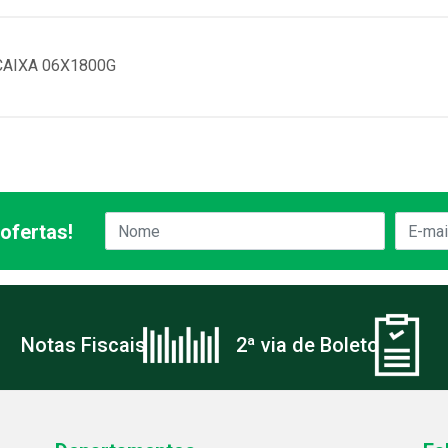
CAIXA 06X1800G
ofertas!
Notas Fiscais
2ª via de Boleto