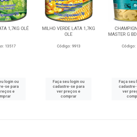
ATA 1,7KG OLÉ
MILHO VERDE LATA 1,7KG
CHAMPIG
OLE
MASTER G BD 
o: 13517
Código: 9913
Código:
eu login ou
Faça seu login ou
Faça seu 
re-se para
cadastre-se para
cadastre-
preços e
ver preços e
ver pre
mprar
comprar
comp