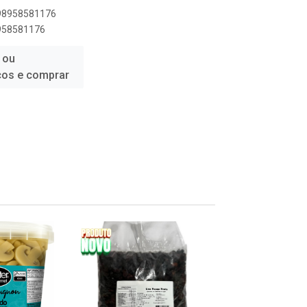
898958581176
8958581176
 ou
ços e comprar