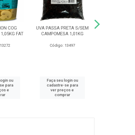
NON COG
UVA PASSA PRETA S/SEM
PALMITO PU
1,05KG FAT
CAMPOMESA 1,01KG
MASTER VIDRO 
RODEL
 13272
Código: 13497
Código: 10
login ou
Faça seu login ou
Faça seu log
se para
cadastre-se para
cadastre-se
ços e
ver preços e
ver preços
rar
comprar
compra