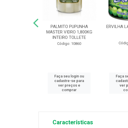
PIGNON COG
PALMITO PUPUNHA
ERVILHA L
IADO BALDE
MASTER VIDRO 1,800KG
POMESA 2KG
INTEIRO TOLLETE
Códig
digo: 12726
Código: 10860
 seu login ou
Faça seu login ou
Faça s
astre-se para
cadastre-se para
cadast
er preços e
ver preços e
ver 
comprar
comprar
co
Características