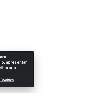
para
io, apresentar
elhorar a
 Cookies