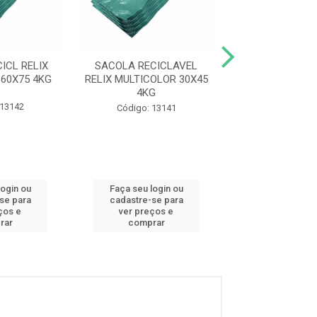
ICL RELIX
SACOLA RECICLAVEL
SACOLA CAM
60X75 4KG
RELIX MULTICOLOR 30X45
PLASTICA ECO
4KG
38X48 100
 13142
Código: 13141
Código: 10
login ou
Faça seu login ou
Faça seu log
se para
cadastre-se para
cadastre-se
ços e
ver preços e
ver preços
rar
comprar
compra