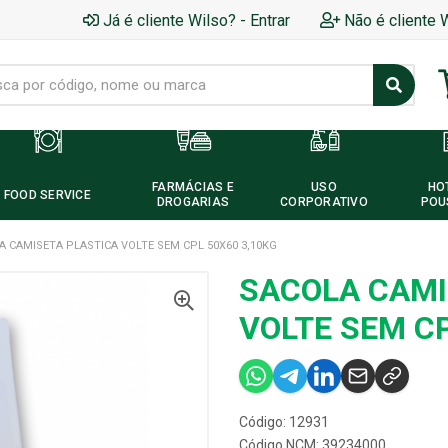
Já é cliente Wilso? - Entrar
Não é cliente 
FARMÁCIAS E
USO
HO
FOOD SERVICE
DROGARIAS
CORPORATIVO
POU
A CAMISETA PLASTICA VOLTE SEM CPL 50X60 3,10KG
SACOLA CAMI
VOLTE SEM CP
Código: 12931
Código NCM: 39234000