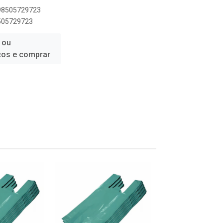
898505729723
8505729723
 ou
ços e comprar