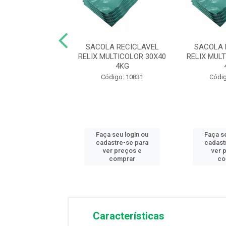
LA CAMISETA
SACOLA RECICLAVEL
SACOLA 
 ESPECIAL 50X60
RELIX MULTICOLOR 30X40
RELIX MUL
1000UN
4KG
ódigo: 5885
Código: 10831
Códig
 seu login ou
Faça seu login ou
Faça s
astre-se para
cadastre-se para
cadast
er preços e
ver preços e
ver 
comprar
comprar
co
Características