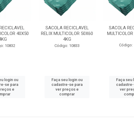
RECICLAVEL
SACOLA RECICLAVEL
SACOLA REC
TICOLOR 40X50
RELIX MULTICOLOR 50X60
MULTICOLOR 
4KG
4KG
Código:
o: 10832
Código: 10833
eu login ou
Faça seu login ou
Faça seu 
re-se para
cadastre-se para
cadastre-
preços e
ver preços e
ver pre
mprar
comprar
comp