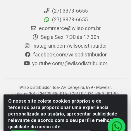
(27) 3373-6655
(27) 3373-6655
ecommerce@wilso.com.br
Seg a Sex: 7:30 às 17:30h
instagram.com/wilsodistribuidor
facebook.com/wilsodistribuidor
youtube.com/@wilsodistribuidor
Wilso Distribuidor ltda- Av. Cerejeira, 699 - Movelar,
Linhares/ES - CEP 29906-015 - CNPJ 07.024.536/0001-96
O nosso site coleta cookies próprios e de
terceiros para proporcionar uma experiência
personalizada ao usuário, apresentar publicidade
relevante de acordo com o seu perfil e melhorar a
qualidade do nosso site.