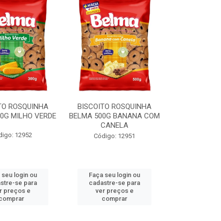
TO ROSQUINHA
BISCOITO ROSQUINHA
0G MILHO VERDE
BELMA 500G BANANA COM
CANELA
digo: 12952
Código: 12951
 seu login ou
Faça seu login ou
stre-se para
cadastre-se para
r preços e
ver preços e
comprar
comprar