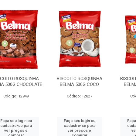
SCOITO ROSQUINHA
BISCOITO ROSQUINHA
BISCOI
MA 500G CHOCOLATE
BELMA 500G COCO
BELMA
Código: 12949
Código: 12827
Có
Faça seu login ou
Faça seu login ou
Faça
cadastre-se para
cadastre-se para
cada
ver preços e
ver preços e
ve
comprar
comprar