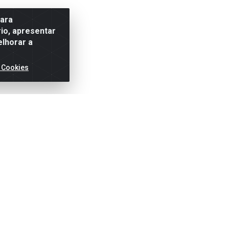
para
io, apresentar
elhorar a
 Cookies
ertas!