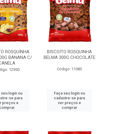
TO ROSQUINHA
BISCOITO ROSQUINHA
00G BANANA C/
BELMA 300G CHOCOLATE
CANELA
Código: 11085
digo: 12950
 seu login ou
Faça seu login ou
stre-se para
cadastre-se para
r preços e
ver preços e
comprar
comprar