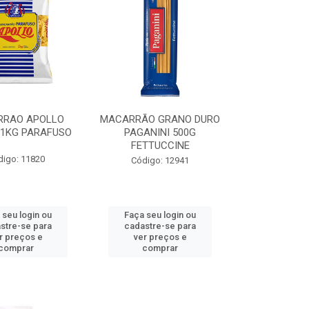
RAO APOLLO
MACARRÃO GRANO DURO
1KG PARAFUSO
PAGANINI 500G
FETTUCCINE
digo: 11820
Código: 12941
 seu login ou
Faça seu login ou
stre-se para
cadastre-se para
r preços e
ver preços e
comprar
comprar