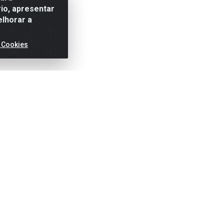
io, apresentar
elhorar a
 Cookies
ertas!