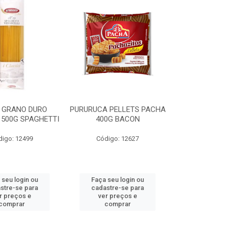
 GRANO DURO
PURURUCA PELLETS PACHA
500G SPAGHETTI
400G BACON
digo: 12499
Código: 12627
 seu login ou
Faça seu login ou
stre-se para
cadastre-se para
r preços e
ver preços e
comprar
comprar