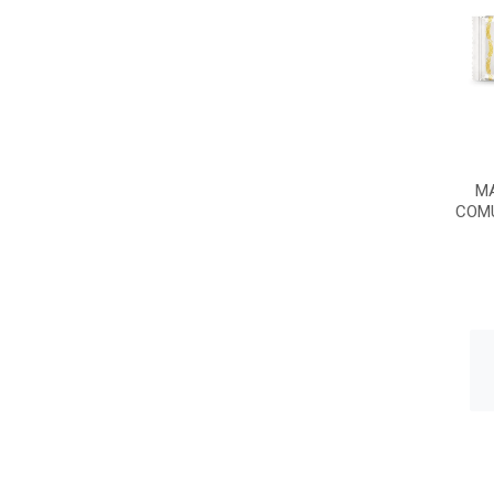
M
COMU