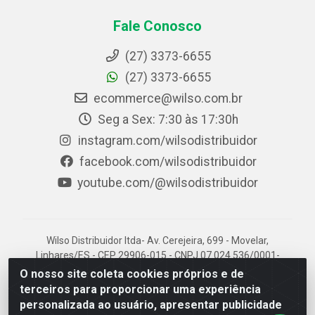
Fale Conosco
(27) 3373-6655
(27) 3373-6655
ecommerce@wilso.com.br
Seg a Sex: 7:30 às 17:30h
instagram.com/wilsodistribuidor
facebook.com/wilsodistribuidor
youtube.com/@wilsodistribuidor
Wilso Distribuidor ltda- Av. Cerejeira, 699 - Movelar,
Linhares/ES - CEP 29906-015 - CNPJ 07.024.536/0001-
96
O nosso site coleta cookies próprios e de
terceiros para proporcionar uma experiência
personalizada ao usuário, apresentar publicidade